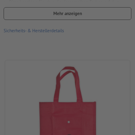
Bitte beachten Sie, dass die dargestellten Farben auf dem
Bildschirm aufgrund der Lichtverhältnisse oder der
Mehr anzeigen
Monitoreinstellung von den tatsächlichen Produktfarben
abweichen können
Sicherheits- & Herstellerdetails
Material: Vliesstoff
Größe: 30 x 9,5 x 40 cm
Verpackung: nicht einzeln verpackt
Verarbeitung: Siebdruck
Druckstand: auf der Tasche