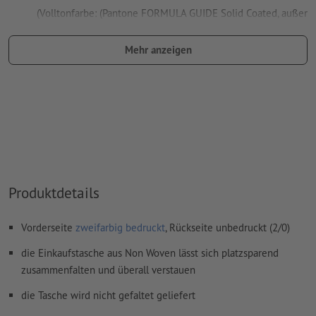
(Volltonfarbe: (Pantone FORMULA GUIDE Solid Coated, außer
Metallic und Neonfarben) )
Mehr anzeigen
das Trägermaterial kann beim
Druck mit weißer Farbe
durchscheinen
Das druckfertige PDF darf nur Vektoren enthalten; JPEG-
oder TIFF- Bilder und -Vorlagen sind nicht geeignet
Weitere Informationen und Tipps zu
Vektordaten
finden Sie
in unserem Hilfecenter.
Rechtschreib- und Satzfehler
werden von uns nicht geprüft
Produktdetails
Wie lege ich Druckdaten richtig an?
Vorderseite
zweifarbig bedruckt
, Rückseite unbedruckt (2/0)
die Einkaufstasche aus Non Woven lässt sich platzsparend
zusammenfalten und überall verstauen
die Tasche wird nicht gefaltet geliefert