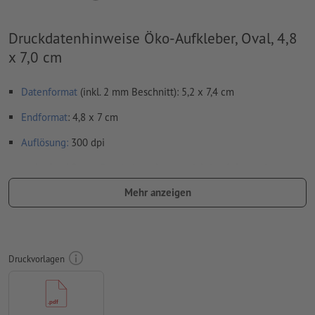
Druckdatenhinweise Öko-Aufkleber, Oval, 4,8
x 7,0 cm
Datenformat
(inkl. 2 mm Beschnitt): 5,2 x 7,4 cm
Endformat
: 4,8 x 7 cm
Auflösung:
300 dpi
umlaufend 2 mm
Beschnitt
anlegen, wichtige Informationen
mit mind. 4 mm Abstand zum Endformat
Mehr anzeigen
Schriften
müssen vollständig eingebettet oder in Kurven
konvertiert werden
Farbmodus:
CMYK, FOGRA51 (PSO Coated v3) für gestrichene
Druckvorlagen
Papiere, FOGRA52 (PSO Uncoated v3 FOGRA52) für
ungestrichene Papiere
Rechtschreib- und Satzfehler
werden von uns nicht geprüft