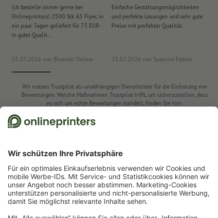
Ich bestelle immer gerne bei
Einfache Gestaltungsmöglichkeiten
Ex
nicht garantiert werden.
Onlineprinters! 2500 Stk A5 Flyer, in
und perfekte Lösungen und sehr gute
Vi
ein paar Tagen geliefert für 73 EUR -
Preise mit perfekter Qualität.
au
Lieferung: einzeln zugeschnitten
in guter Qualit...
pü
25.07.2026
von Bluemel Online
23.07.2026
von Susanne Fabian
15
Wir nutzen Trustpilot als unabhängigen Dienstleister für die Einholung von
Bewertungen. Welche Maßnahmen Trustpilot trifft, um sicherzustellen, dass
es sich um echte Bewertungen handelt, finden Sie
hier
.
Start
Aufkleber
Nachhaltige Aufkleber
Öko Aufkleber
Öko-Aufkleber, Oval,
4,8 x 7,0 cm
Newsletter abonnieren & 15 % Gutschein sichern