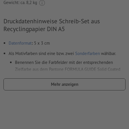
Gewicht: ca.
8,2 kg
Druckdatenhinweise Schreib-Set aus
Recyclingpapier DIN A5
Datenformat
:
5 x 3 cm
Als Motivfarben sind eine bzw. zwei
Sonderfarben
wählbar.
Benennen Sie die Farbfelder mit der entsprechenden
Zielfarbe aus dem Pantone FORMULA GUIDE Solid Coated
(z.B. "Pantone 286 C").
Mehr anzeigen
Es sind keine Metallic- und Neonfarben möglich.
Gold (Pantone 871 C) und Silber (Pantone 877 C) sind als
Druckfarben möglich. Bitte benennen Sie dafür die in Ihren
Druckdaten angelegte Volltonfarbe in „gold“ oder „silver“.
das Trägermaterial kann beim
Druck mit weißer Farbe
durchscheinen