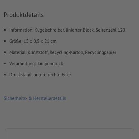
Das druckfertige PDF darf nur Vektoren enthalten; JPEG-
Produktdetails
oder TIFF- Bilder und -Vorlagen sind nicht geeignet
Weitere Informationen und Tipps zu
Vektordaten
finden Sie
Information: Kugelschreiber, linierter Block, Seitenzahl 120
in unserem Hilfecenter.
Größe: 15 x 0,5 x 21 cm
Rechtschreib- und Satzfehler
werden von uns nicht geprüft
Material: Kunststoff, Recycling-Karton, Recyclingpapier
Verarbeitung: Tampondruck
Wie lege ich Druckdaten richtig an?
Druckstand: untere rechte Ecke
Sicherheits- & Herstellerdetails