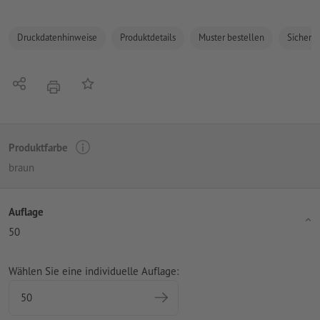
Druckdatenhinweise
Produktdetails
Muster bestellen
Sicherhe
Teilen
Auf die Merkliste
Drucken
Produktfarbe
braun
Auflage
50
Wählen Sie eine individuelle Auflage: