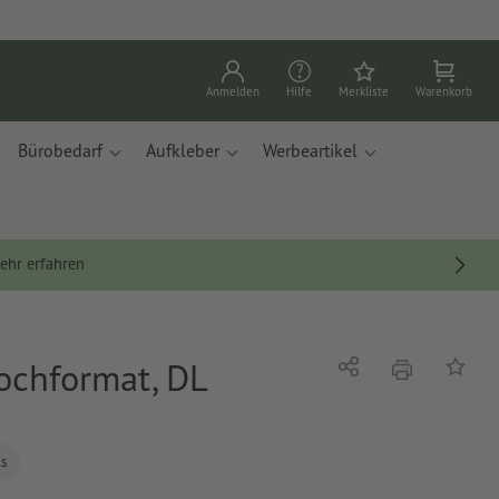
Anmelden
Hilfe
Merkliste
Warenkorb
Bürobedarf
Aufkleber
Werbeartikel
ehr erfahren
ochformat, DL
Drucken
Teilen
Auf die
ls