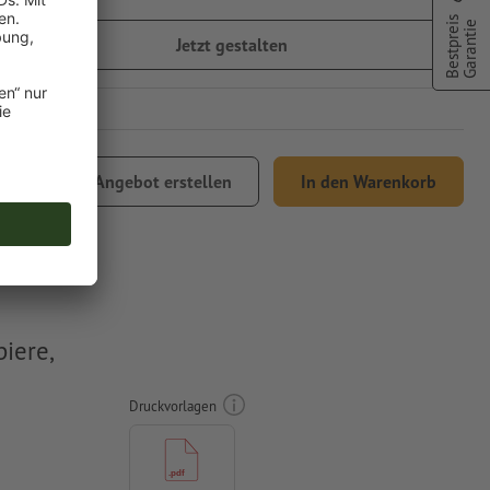
Bestpreis
Garantie
Jetzt gestalten
,81
Angebot erstellen
In den Warenkorb
% MwSt.
iere,
Druckvorlagen