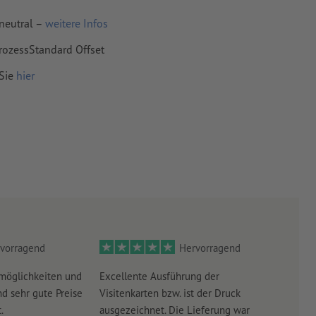
mit mind. 4
neutral –
weitere Infos
rozessStandard Offset
vertiert
 Sie
hier
 Papiere,
piere
vorragend
Hervorragend
möglichkeiten und
Excellente Ausführung der
Perf
d sehr gute Preise
Visitenkarten bzw. ist der Druck
Ausw
.
ausgezeichnet. Die Lieferung war
Lief