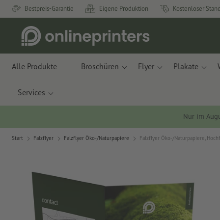
Bestpreis-Garantie
Eigene Produktion
Kostenloser Stan
Alle Produkte
Broschüren
Flyer
Plakate
Services
Nur im Aug
Start
Falzflyer
Falzflyer Öko-/Naturpapiere
Falzflyer Öko-/Naturpapiere, Hoch