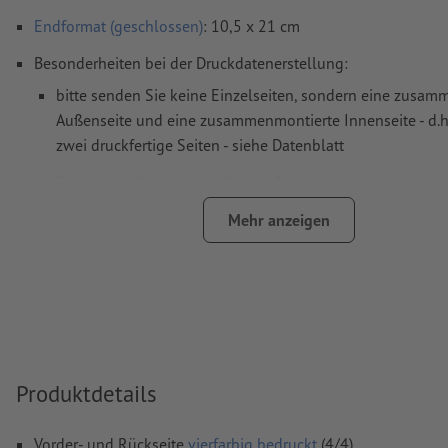
Endformat (geschlossen)
: 10,5 x 21 cm
Besonderheiten bei der Druckdatenerstellung:
bitte senden Sie keine Einzelseiten, sondern eine zusa
Außenseite und eine zusammenmontierte Innenseite - d.h
zwei druckfertige Seiten - siehe Datenblatt
Falzlinien
können nicht überprüft werden
auf die
Laufrichtung
können wir leider nicht immer achte
Mehr anzeigen
damit das Motiv beim fertigen Druckprodukt nicht auf dem
sollte in den Druckdaten die
Leserichtung
berücksichtigt
Hinweis: Bei starken Farbwechsel an den Falzlinien kann 
ungewollten Farbrändern kommen, da sich das Layout d
Beschnitt etwas verschieben kann. Wir empfehlen an den 
Produktdetails
übergreifende Farben oder Farbverläufe.
Auflösung:
300 dpi
Vorder- und Rückseite
vierfarbig bedruckt
(4/4)