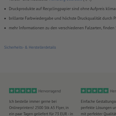
umlaufend 2 mm
Beschnitt
anlegen, wichtige Informationen 
Druckprodukte auf Recyclingpapier sind ohne Aufpreis klima
mm Abstand zum Endformat
brillante Farbwiedergabe und höchste Druckqualität durch P
Schriften
müssen vollständig eingebettet oder in Kurven kon
werden
mehr Informationen zu den verschiedenen Falzarten, finden
Farbmodus:
CMYK, FOGRA51 (PSO Coated v3) für gestrichene
FOGRA52 (PSO Uncoated v3 FOGRA52) für ungestrichene Pa
Sicherheits- & Herstellerdetails
Rechtschreib- und Satzfehler
werden von uns nicht geprüft
Überdruckeneinstellungen
werden von uns nicht geprüft
Kommentare
werden gelöscht und nicht gedruckt
Inhalte von
Formularfeldern
werden mitgedruckt
Hervorragend
Her
Wie lege ich Druckdaten richtig an?
Ich bestelle immer gerne bei
Einfache Gestaltungs
Onlineprinters! 2500 Stk A5 Flyer, in
perfekte Lösungen un
ein paar Tagen geliefert für 73 EUR - in
mit perfekter Qualität