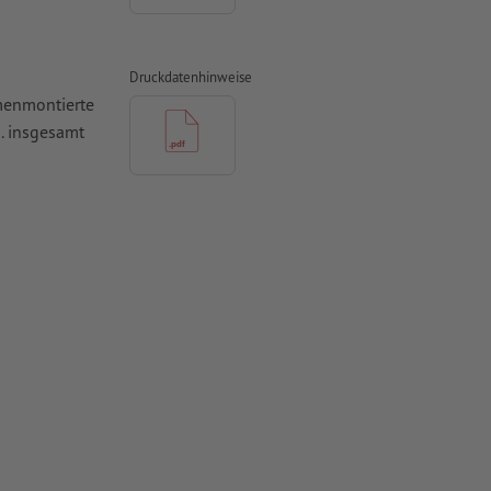
Druckdatenhinweise
mmenmontierte
. insgesamt
n
 Kopf steht,
 werden
es zu
urch den
Falzlinien