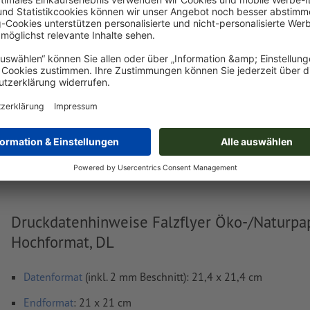
Jetzt hochladen
Lieferung ca.:
€ 34,01
€ 40
Fr, 14. Aug.
netto
inkl. 20
Gewicht: ca.
88,25 g
Druckdatenhinweise Falzflyer Öko-/Naturpap
Hochformat, DL
Datenformat
(inkl. 2 mm Beschnitt): 21,4 x 21,4 cm
Endformat
: 21 x 21 cm