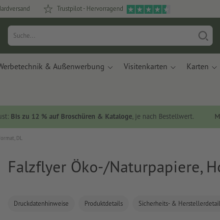
dardversand
Trustpilot - Hervorragend
Werbetechnik & Außenwerbung
Visitenkarten
Karten
ust:
Bis zu 12 % auf Broschüren & Kataloge
, je nach Bestellwert.
M
format, DL
Falzflyer Öko-/Naturpapiere, H
Druckdatenhinweise
Produktdetails
Sicherheits- & Herstellerdetai