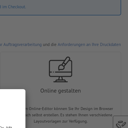
d im Checkout.
r Auftragsverarbeitung
und die
Anforderungen an Ihre Druckdaten
Online gestalten
In unserem Online-Editor können Sie Ihr Design im Browser
ganz einfach selbst erstellen. Es stehen Ihnen verschiedene
Layoutvorlagen zur Verfügung.