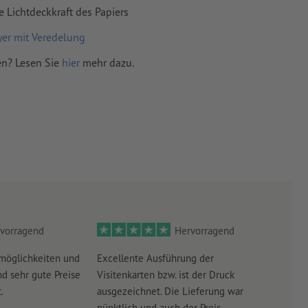
e Lichtdeckkraft des Papiers
yer mit Veredelung
en? Lesen Sie
hier
mehr dazu.
vorragend
Hervorragend
möglichkeiten und
Excellente Ausführung der
Perf
d sehr gute Preise
Visitenkarten bzw. ist der Druck
Ausw
.
ausgezeichnet. Die Lieferung war
Lief
pünktlich und auch der Preis...