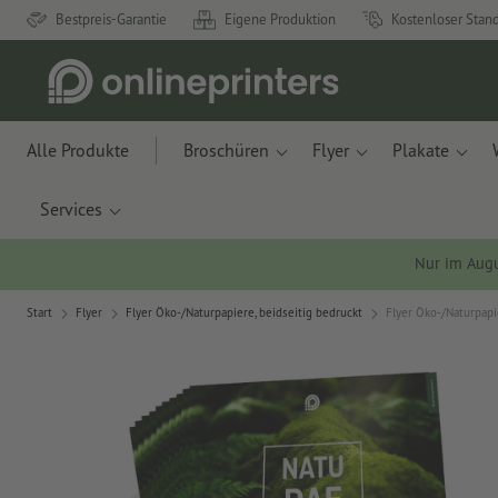
Bestpreis-Garantie
Eigene Produktion
Kostenloser Stan
Alle Produkte
Broschüren
Flyer
Plakate
Services
Nur im Aug
Start
Flyer
Flyer Öko-/Naturpapiere, beidseitig bedruckt
Flyer Öko-/Naturpapi