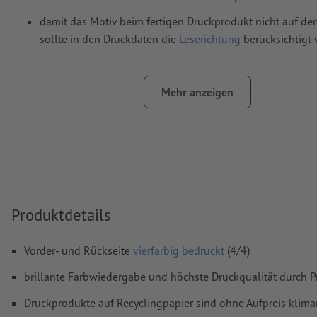
damit das Motiv beim fertigen Druckprodukt nicht auf dem
sollte in den Druckdaten die
Leserichtung
berücksichtigt
Auflösung:
300 dpi
umlaufend 2 mm
Beschnitt
anlegen, wichtige Informationen 
Mehr anzeigen
mm Abstand zum Endformat
Schriften
müssen vollständig eingebettet oder in Kurven kon
werden
Farbmodus:
CMYK, FOGRA51 (PSO Coated v3) für gestrichene
FOGRA52 (PSO Uncoated v3 FOGRA52) für ungestrichene Pa
Produktdetails
Rechtschreib- und Satzfehler
werden von uns nicht geprüft
Überdruckeneinstellungen
werden von uns nicht geprüft
Vorder- und Rückseite
vierfarbig bedruckt
(4/4)
Kommentare
werden gelöscht und nicht gedruckt
brillante Farbwiedergabe und höchste Druckqualität durch P
Inhalte von
Formularfeldern
werden mitgedruckt
Druckprodukte auf Recyclingpapier sind ohne Aufpreis klima