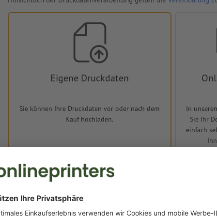
Eigene Druckdaten
Onl
Sie können Ihre Druckdaten vor oder nach dem
In unsere
Kauf hochladen.
Sie Ihr 
einfach se
Ihn
Layoutvo
Jetzt hochladen
J