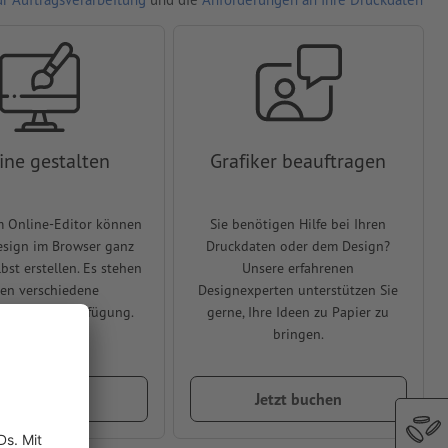
ine gestalten
Grafiker beauftragen
m Online-Editor können
Sie benötigen Hilfe bei Ihren
Design im Browser ganz
Druckdaten oder dem Design?
lbst erstellen. Es stehen
Unsere erfahrenen
en verschiedene
Designexperten unterstützen Sie
rlagen zur Verfügung.
gerne, Ihre Ideen zu Papier zu
bringen.
etzt gestalten
Jetzt buchen