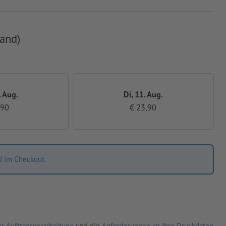
and)
. Aug.
Di, 11. Aug.
,90
€ 23,90
d im Checkout.
r Auftragsverarbeitung
und die
Anforderungen an Ihre Druckdaten