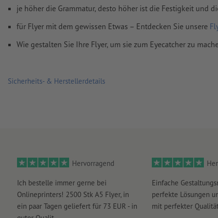
je höher die Grammatur, desto höher ist die Festigkeit und di
Wie lege ich Druckdaten richtig an?
für Flyer mit dem gewissen Etwas – Entdecken Sie unsere
Fl
Wie gestalten Sie Ihre Flyer, um sie zum Eyecatcher zu mach
Sicherheits- & Herstellerdetails
Hervorragend
Her
Ich bestelle immer gerne bei
Einfache Gestaltungs
Onlineprinters! 2500 Stk A5 Flyer, in
perfekte Lösungen un
ein paar Tagen geliefert für 73 EUR - in
mit perfekter Qualität
guter Qualit...