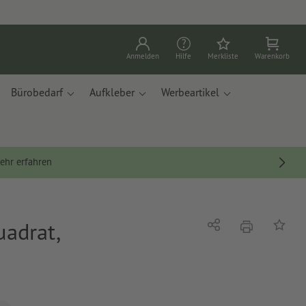
Anmelden
Hilfe
Merkliste
Warenkorb
Bürobedarf
Aufkleber
Werbeartikel
ehr erfahren
adrat,
Drucken
Teilen
Auf die