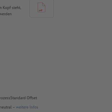
 Kopf steht,
 werden
mit mind. 4
vertiert
 Papiere,
piere
rozessStandard Offset
neutral –
weitere Infos