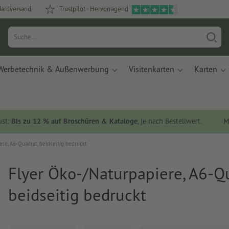
dardversand
Trustpilot - Hervorragend
Werbetechnik & Außenwerbung
Visitenkarten
Karten
ust:
Bis zu 12 % auf Broschüren & Kataloge
, je nach Bestellwert.
M
ere, A6-Quadrat, beidseitig bedruckt
Flyer Öko-/Naturpapiere, A6-Qu
beidseitig bedruckt