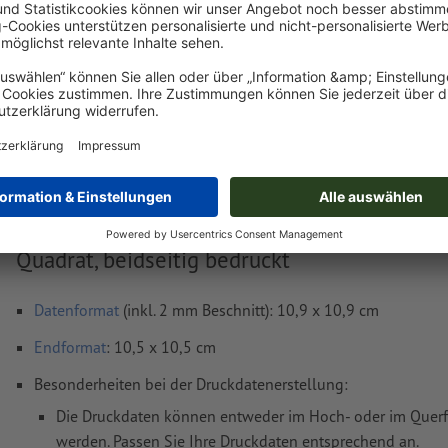
Lieferung ca.:
€ 19,82
€ 23
Fr, 14. Aug.
netto
inkl. 20
Gewicht: ca.
220 g
Druckdatenhinweise Flyer Öko-/Naturpapiere
Quadrat, beidseitig bedruckt
Datenformat
(inkl. 2 mm Beschnitt): 10,9 x 10,9 cm
Endformat
: 10,5 x 10,5 cm
Besonderheiten bei der Druckdatenerstellung:
Die Druckdaten können entweder im Hoch- oder im Querfo
werden. Passen Sie Ihre Druckdaten entsprechend an.