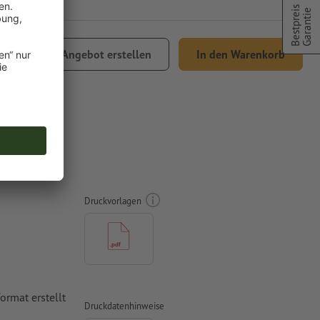
Bestpreis
Garantie
,78
Angebot erstellen
In den Warenkorb
% MwSt.
, A6-
Druckvorlagen
rmat erstellt
Druckdatenhinweise