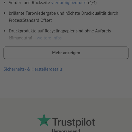
Vorder- und Rückseite
vierfarbig bedruckt
(4/4)
Wie lege ich Druckdaten richtig an?
brillante Farbwiedergabe und höchste Druckqualität durch
ProzessStandard Offset
Druckprodukte auf Recyclingpapier sind ohne Aufpreis
klimaneutral –
weitere Infos
je höher die Grammatur, desto höher ist die Festigkeit und die
Mehr anzeigen
Lichtdeckkraft des Papiers
für Flyer mit dem gewissen Etwas – Entdecken Sie unsere
Flyer
Sicherheits- & Herstellerdetails
mit Veredelung
Wie gestalten Sie Ihre Flyer, um sie zum Eyecatcher zu
machen? Lesen Sie
hier
mehr dazu.
Hervorragend