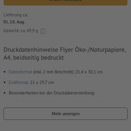
Lieferung ca.:
Di, 18. Aug.
Gewicht: ca.
49,9 g
Druckdatenhinweise Flyer Öko-/Naturpapiere,
A4, beidseitig bedruckt
Datenformat
(inkl. 2 mm Beschnitt): 21,4 x 30,1 cm
Endformat
: 21 x 29,7 cm
Besonderheiten bei der Druckdatenerstellung:
Die Druckdaten können entweder im Hoch- oder im
Querformat erstellt werden. Passen Sie Ihre Druckdaten
Mehr anzeigen
entsprechend an.
damit das Motiv beim fertigen Druckprodukt nicht auf dem