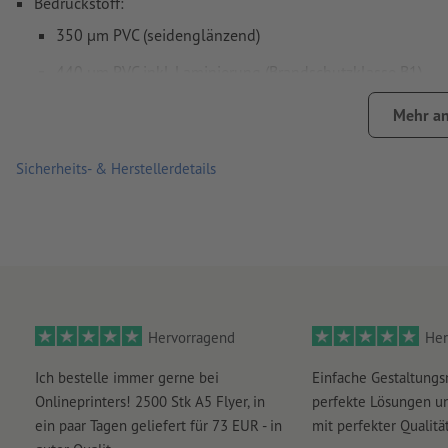
Bedruckstoff:
350 µm PVC (seidenglänzend)
440 µm PVC inkl. Laminierung (Brandschutzklasse B1)
im Lieferumfang enthalten: Transport-Trolley mit separater
Mehr an
einfach und werkzeuglos aufzubauen
Sicherheits- & Herstellerdetails
Zusatzoption: Halogenstrahler zur Beleuchtung (2 Stück)
Hervorragend
Her
Ich bestelle immer gerne bei
Einfache Gestaltungs
Onlineprinters! 2500 Stk A5 Flyer, in
perfekte Lösungen un
ein paar Tagen geliefert für 73 EUR - in
mit perfekter Qualität