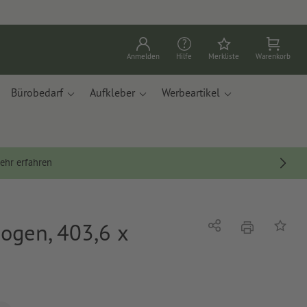
Anmelden
Hilfe
Merkliste
Warenkorb
Bürobedarf
Aufkleber
Werbeartikel
ehr erfahren
bogen, 403,6 x
Drucken
Teilen
Auf die