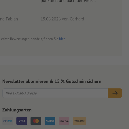
pünktlich und auch der Preis...
ne Fabian
15.06.2026
von Gerhard
09.0
um echte Bewertungen handelt, finden Sie
hier
.
Newsletter abonnieren & 15 % Gutschein sichern
Zahlungsarten
Vorkasse