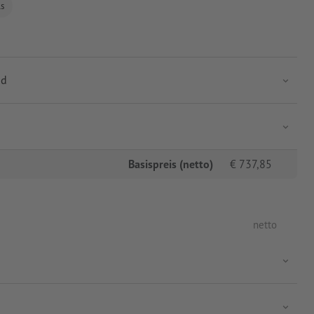
ls
nd
Basispreis (netto)
€
737,85
netto