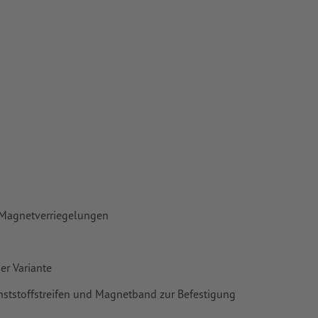
 Papiere,
piere
 Magnetverriegelungen
r Variante
ststoffstreifen und Magnetband zur Befestigung