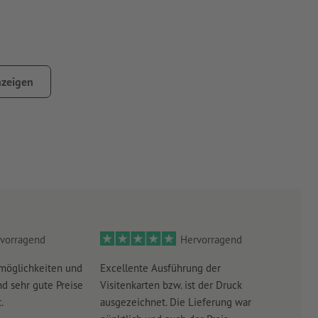
 Aufbewahrungsmöglichkeit für Druckbahnen
zeigen
vorragend
Hervorragend
möglichkeiten und
Excellente Ausführung der
Perf
d sehr gute Preise
Visitenkarten bzw. ist der Druck
Ausw
.
ausgezeichnet. Die Lieferung war
Lief