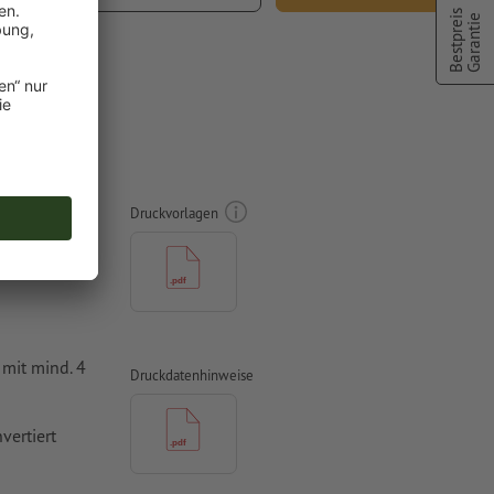
 MwSt.
Bestpreis
Garantie
ck,
Druckvorlagen
mit mind. 4
Druckdatenhinweise
vertiert