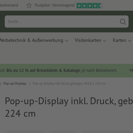
dardversand
Trustpilot - Hervorragend
Werbetechnik & Außenwerbung
Visitenkarten
Karten
ust:
Bis zu 12 % auf Broschüren & Kataloge
, je nach Bestellwert.
M
Pop-up-Displays
Pop-up-Display inkl. Druck, gebogen, 403,6 x 224 cm
Pop-up-Display inkl. Druck, ge
224 cm