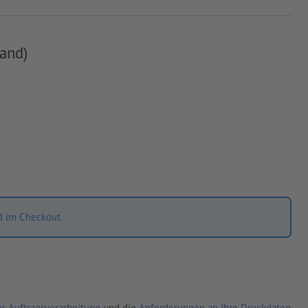
and)
d im Checkout.
r Auftragsverarbeitung
und die
Anforderungen an Ihre Druckdaten