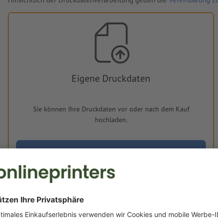
Eigene Druckdaten
Sie können Ihre Druckdaten vor oder nach dem Kauf
hochladen.
Jetzt hochladen
Lieferung ca.:
€ 798,85
€ 95