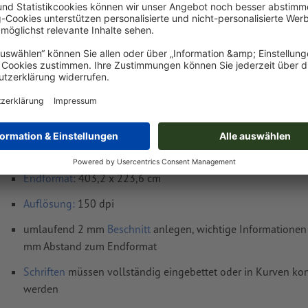
Mo, 17. Aug.
netto
inkl. 20%
Gewicht: ca.
32,81 kg
Druckdatenhinweise Pop-up-Display inkl. Dru
gebogen, 403,6 x 224 cm
Datenformat
(inkl. 2 mm Beschnitt): 403,6 x 224 cm
Endformat
: 403,2 x 223,6 cm
Auflösung:
150 dpi
umlaufend 2 mm
Beschnitt
anlegen, wichtige Informationen 
mm Abstand zum Endformat
Schriften
müssen vollständig eingebettet oder in Kurven kon
werden