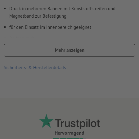
Druck in mehreren Bahnen mit Kunststoffstreifen und
Magnetband zur Befestigung
für den Einsatz im Innenbereich geeignet
Bedruckstoff:
350 µm PVC (seidenglänzend)
Mehr anzeigen
440 µm PVC inkl. Laminierung (Brandschutzklasse B1)
Sicherheits- & Herstellerdetails
Hervorragend