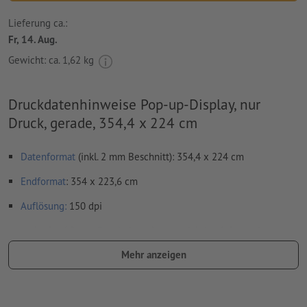
Lieferung ca.:
Fr, 14. Aug.
Gewicht: ca.
1,62 kg
Druckdatenhinweise Pop-up-Display, nur
Druck, gerade, 354,4 x 224 cm
Datenformat
(inkl. 2 mm Beschnitt): 354,4 x 224 cm
Endformat
: 354 x 223,6 cm
Auflösung:
150 dpi
umlaufend 2 mm
Beschnitt
anlegen, wichtige Informationen
mit mind. 4 mm Abstand zum Endformat
Mehr anzeigen
Schriften
müssen vollständig eingebettet oder in Kurven
konvertiert werden