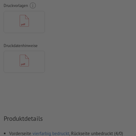
Farbmodus:
CMYK, FOGRA51 (PSO Coated v3) für gestrichene
Druckvorlagen
Papiere, FOGRA52 (PSO Uncoated v3 FOGRA52) für
ungestrichene Papiere
Rechtschreib- und Satzfehler
werden von uns nicht geprüft
Überdruckeneinstellungen
werden von uns nicht geprüft
Druckdatenhinweise
Kommentare
werden gelöscht und nicht gedruckt
Inhalte von
Formularfeldern
werden mitgedruckt
Wie lege ich Druckdaten richtig an?
Produktdetails
Vorderseite
vierfarbig bedruckt
, Rückseite unbedruckt (4/0)