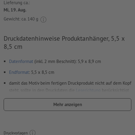
Lieferung ca.:
Mi, 19. Aug.
Gewicht: ca.
140 g
Druckdatenhinweise Produktanhänger, 5,5 x
8,5 cm
Datenformat
(inkl. 2 mm Beschnitt): 5,9 x 8,9 cm
Endformat
: 5,5 x 8,5 cm
damit das Motiv beim fertigen Druckprodukt nicht auf dem Kopf
steht, sollte in den Druckdaten die
Leserichtung
berücksichtigt
werden
Mehr anzeigen
Auflösung:
300 dpi
umlaufend 2 mm
Beschnitt
anlegen, wichtige Informationen
mit mind. 4 mm Abstand zum Endformat
Druckvorlagen