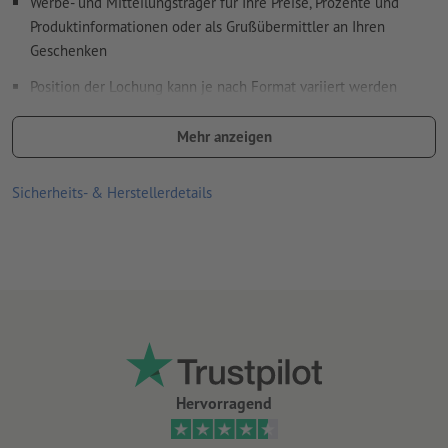
Werbe- und Mitteilungsträger für Ihre Preise, Prozente und
Produktinformationen oder als Grußübermittler an Ihren
Geschenken
Position der Lochung kann je nach Format variiert werden
Lochung erfolgt gemäß Leserichtung nur am Kopf
Mehr anzeigen
Druckprodukte auf Recyclingpapier sind ohne Aufpreis
klimaneutral –
weitere Infos
Sicherheits- & Herstellerdetails
Hervorragend