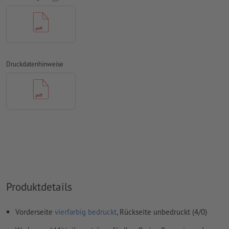
Schriften
müssen vollständig eingebettet oder in Kurven
konvertiert werden
Farbmodus:
CMYK, FOGRA51 (PSO Coated v3) für gestrichene
Papiere, FOGRA52 (PSO Uncoated v3 FOGRA52) für
ungestrichene Papiere
Druckdatenhinweise
Rechtschreib- und Satzfehler
werden von uns nicht geprüft
Überdruckeneinstellungen
werden von uns nicht geprüft
Kommentare
werden gelöscht und nicht gedruckt
Inhalte von
Formularfeldern
werden mitgedruckt
Wie lege ich Druckdaten richtig an?
Produktdetails
Vorderseite
vierfarbig bedruckt
, Rückseite unbedruckt (4/0)