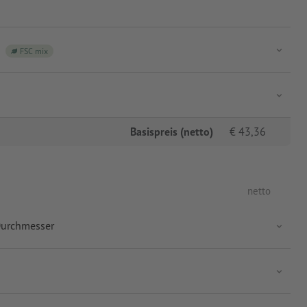
FSC mix
Basispreis (netto)
€
43,36
netto
Durchmesser