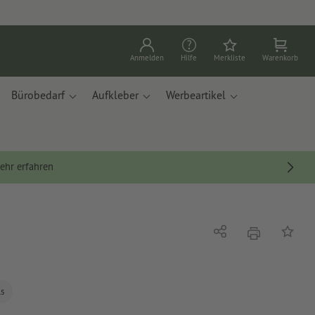
Anmelden
Hilfe
Merkliste
Warenkorb
Bürobedarf
Aufkleber
Werbeartikel
ehr erfahren
Drucken
Teilen
Auf die
ls