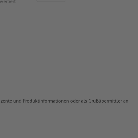
vertiert
 Papiere,
piere
rozente und Produktinformationen oder als Grußübermittler an