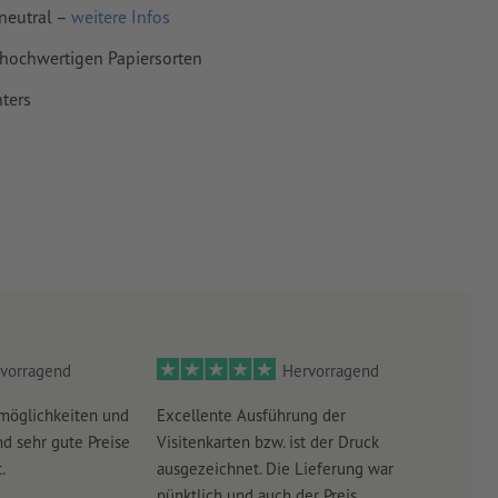
neutral –
weitere Infos
 hochwertigen Papiersorten
ters
vorragend
Hervorragend
möglichkeiten und
Excellente Ausführung der
Perf
d sehr gute Preise
Visitenkarten bzw. ist der Druck
Ausw
.
ausgezeichnet. Die Lieferung war
Lief
pünktlich und auch der Preis...