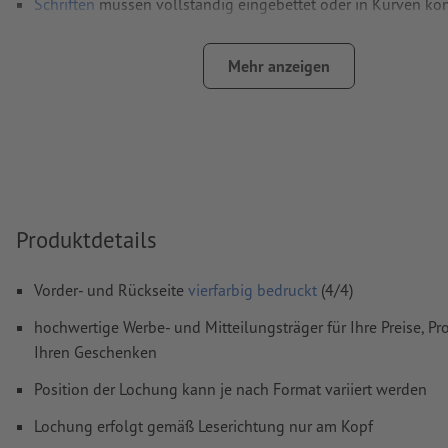
Schriften
müssen vollständig eingebettet oder in Kurven kon
werden
Farbmodus:
CMYK, FOGRA51 (PSO Coated v3) für gestrichene
Mehr anzeigen
FOGRA52 (PSO Uncoated v3 FOGRA52) für ungestrichene Pa
Rechtschreib- und Satzfehler
werden von uns nicht geprüft
Überdruckeneinstellungen
werden von uns nicht geprüft
Kommentare
werden gelöscht und nicht gedruckt
Produktdetails
Inhalte von
Formularfeldern
werden mitgedruckt
Vorder- und Rückseite
vierfarbig bedruckt
(4/4)
Wie lege ich Druckdaten richtig an?
hochwertige Werbe- und Mitteilungsträger für Ihre Preise, P
Ihren Geschenken
Position der Lochung kann je nach Format variiert werden
Lochung erfolgt gemäß Leserichtung nur am Kopf