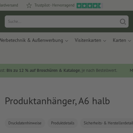
dardversand
Trustpilot - Hervorragend
Werbetechnik & Außenwerbung
Visitenkarten
Karten
ust:
Bis zu 12 % auf Broschüren & Kataloge
, je nach Bestellwert.
M
Produktanhänger, A6 halb
Druckdatenhinweise
Produktdetails
Sicherheits- & Herstellerdetai