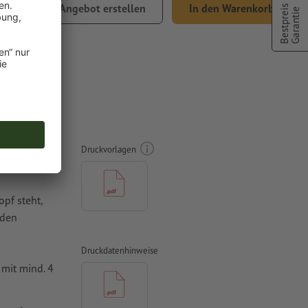
,03
Angebot erstellen
In den Warenkorb
Bestpreis
Garantie
% MwSt.
lb
Druckvorlagen
pf steht,
rden
Druckdatenhinweise
mit mind. 4