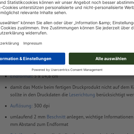
Lieferung ca.:
€ 43,36
€ 52
Do, 20. Aug.
netto
inkl. 20
Gewicht: ca.
44,5 g
Druckdatenhinweise Produktanhänger, A6 ha
Datenformat
(inkl. 2 mm Beschnitt): 5,4 x 15,2 cm
Endformat
: 5 x 14,8 cm
damit das Motiv beim fertigen Druckprodukt nicht auf dem Ko
sollte in den Druckdaten die
Leserichtung
berücksichtigt we
Auflösung:
300 dpi
umlaufend 2 mm
Beschnitt
anlegen, wichtige Informationen 
mm Abstand zum Endformat