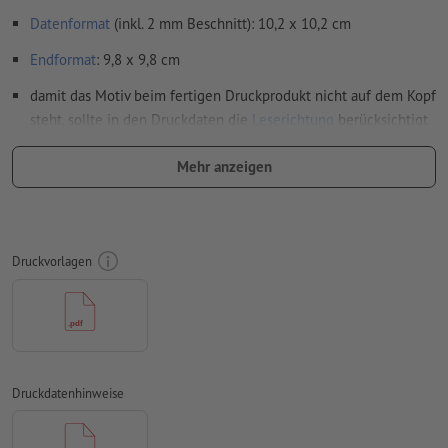
Datenformat
(inkl. 2 mm Beschnitt): 10,2 x 10,2 cm
Endformat
: 9,8 x 9,8 cm
damit das Motiv beim fertigen Druckprodukt nicht auf dem Kopf
steht, sollte in den Druckdaten die
Leserichtung
berücksichtigt
werden
Mehr anzeigen
Auflösung:
300 dpi
umlaufend 2 mm
Beschnitt
anlegen, wichtige Informationen
mit mind. 4 mm Abstand zum Endformat
Druckvorlagen
Schriften
müssen vollständig eingebettet oder in Kurven
konvertiert werden
Farbmodus:
CMYK, FOGRA51 (PSO Coated v3) für gestrichene
Papiere, FOGRA52 (PSO Uncoated v3 FOGRA52) für
ungestrichene Papiere
Druckdatenhinweise
Rechtschreib- und Satzfehler
werden von uns nicht geprüft