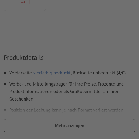
Überdruckeneinstellungen
werden von uns nicht geprüft
Kommentare
werden gelöscht und nicht gedruckt
Inhalte von
Formularfeldern
werden mitgedruckt
Wie lege ich Druckdaten richtig an?
Produktdetails
Vorderseite
vierfarbig bedruckt
, Rückseite unbedruckt (4/0)
Werbe- und Mitteilungsträger für Ihre Preise, Prozente und
Produktinformationen oder als Grußübermittler an Ihren
Geschenken
Position der Lochung kann je nach Format variiert werden
Lochung erfolgt gemäß Leserichtung nur am Kopf
Mehr anzeigen
Druckprodukte auf Recyclingpapier sind ohne Aufpreis