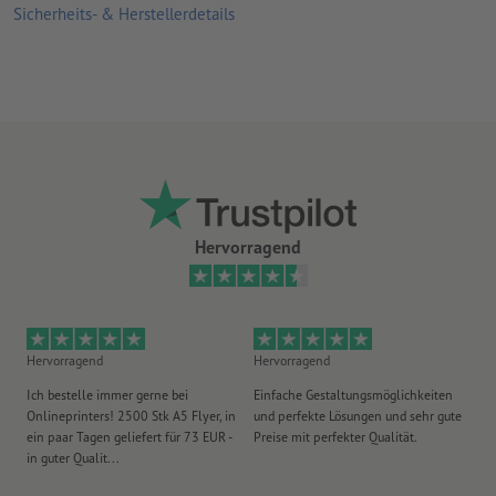
klimaneutral –
weitere Infos
Sicherheits- & Herstellerdetails
Vorderseite
vierfarbig bedruckt
, Rückseite unbedruckt (4/0)
Werbe- und Mitteilungsträger für Ihre Preise, Prozente und
Produktinformationen oder als Grußübermittler an Ihren
Geschenken
Position der Lochung kann je nach Format variiert werden
Lochung erfolgt gemäß Leserichtung nur am Kopf
Hervorragend
Druckprodukte auf Recyclingpapier sind ohne Aufpreis
klimaneutral –
weitere Infos
Hervorragend
Hervorragend
He
Ich bestelle immer gerne bei
Einfache Gestaltungsmöglichkeiten
Ex
Onlineprinters! 2500 Stk A5 Flyer, in
und perfekte Lösungen und sehr gute
Vi
ein paar Tagen geliefert für 73 EUR -
Preise mit perfekter Qualität.
au
in guter Qualit...
pü