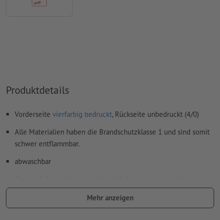
Produktdetails
Vorderseite
vierfarbig bedruckt
, Rückseite unbedruckt (4/0)
Alle Materialien haben die Brandschutzklasse 1 und sind somit
schwer entflammbar.
abwaschbar
Optional: Ösen für eine einfache Befestigung, umlaufend am
Rand im Abstand von etwa 50 cm platziert.
Mehr anzeigen
Ösen werden gemäß Leserichtung verarbeitet