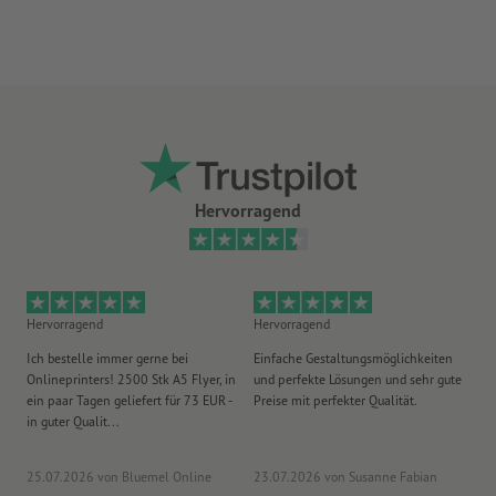
optionale Zusatzartikel: Spannsets
je nach Größe der Plane erhalten Sie die optimale Anzahl an
Spannsets, die Sie zum sicheren Befestigen benötigen
mehr Informationen zu den Spannsets finden Sie in der
Infobox
Absolut wetterfest und daher auch problemlos im
Außenbereich einsetzbar
Hervorragend
Die klassische Werbefläche für Gerüste, Bauzäune,
Brückengeländer und Absperrgitter jeglicher Art
Für jeden Druckauftrag kann nur ein Motiv hochgeladen
Hervorragend
Hervorragend
He
werden.
Ich bestelle immer gerne bei
Einfache Gestaltungsmöglichkeiten
Ex
Hinweis: Sofern die kürzeste Seite größer als 190 cm ist,
Onlineprinters! 2500 Stk A5 Flyer, in
und perfekte Lösungen und sehr gute
Vi
ein paar Tagen geliefert für 73 EUR -
Preise mit perfekter Qualität.
au
müssen die Planen aus versandtechnischen Gründen
gefaltet
in guter Qualit...
pü
geliefert werden
Bitte beachten Sie, dass beim 360 g/m² Kavalan aus
25.07.2026
von Bluemel Online
23.07.2026
von Susanne Fabian
15