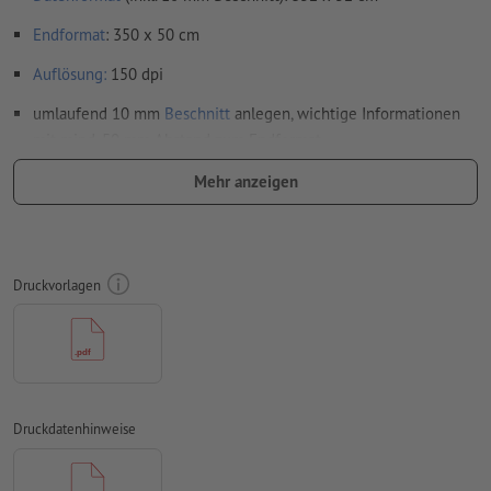
Endformat
: 350 x 50 cm
Auflösung:
150 dpi
umlaufend 10 mm
Beschnitt
anlegen, wichtige Informationen
mit mind. 50 mm Abstand zum Endformat
Schriften
müssen vollständig eingebettet oder in Kurven
Mehr anzeigen
konvertiert werden
Farbmodus:
CMYK, FOGRA51 (PSO Coated v3)
Rechtschreib- und Satzfehler
werden von uns nicht geprüft
Druckvorlagen
Überdruckeneinstellungen
werden von uns nicht geprüft
Kommentare
werden gelöscht und nicht gedruckt
Inhalte von
Formularfeldern
werden mitgedruckt
Druckdatenhinweise
Wie lege ich Druckdaten richtig an?