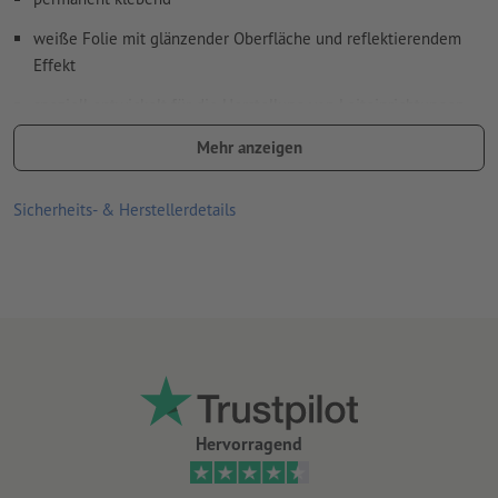
weiße Folie mit glänzender Oberfläche und reflektierendem
Effekt
speziell entwickelt für die Herstellung von Leiteinrichtungen
und Hinweistafeln sowie reflekierender Werbung, für die ein
Mehr anzeigen
Mindestmaß an Retroreflexionen ausreichend ist
(Anforderungsklasse RA1, Aufbau A, ehemals Typ I)
Sicherheits- & Herstellerdetails
Anforderungen der DIN 67510 (Mindestanforderungen für
nachleuchtende Produkte) werden erfüllt
gute UV- und Temperaturbeständigkeit
für den Einsatz im Innen- und Außenbereich geeignet
Rückseite ungeschlitzt
je länger die Aufkleber an einer Stelle kleben, desto
schwieriger lassen sie sich ablösen
Hervorragend
Hinweis:
Der zu beklebende Untergrund muss frei von Staub,