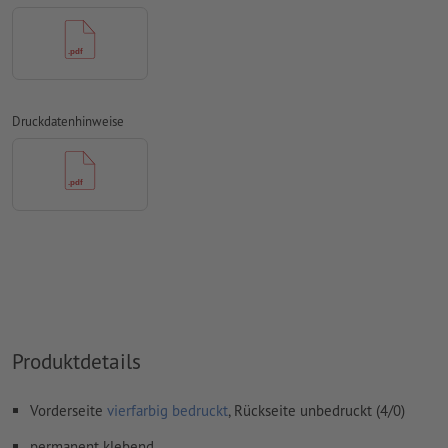
Papiere
Rechtschreib- und Satzfehler
werden von uns nicht geprüft
Überdruckeneinstellungen
werden von uns nicht geprüft
Transparenzen
müssen generell reduziert werden
Druckdatenhinweise
Kommentare
werden gelöscht und nicht gedruckt
Inhalte von
Formularfeldern
werden mitgedruckt
Wie lege ich Druckdaten richtig an?
Produktdetails
Vorderseite
vierfarbig bedruckt
, Rückseite unbedruckt (4/0)
permanent klebend