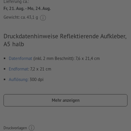
Lieferung ca.:
Fr, 21. Aug. - Mo, 24. Aug.
Gewicht: ca.
43,1 g
Druckdatenhinweise Reflektierende Aufkleber,
A5 halb
Datenformat
(inkl. 2 mm Beschnitt): 7,6 x 21,4 cm
Endformat
: 7,2 x 21 cm
Auflösung:
300 dpi
umlaufend 2 mm
Beschnitt
anlegen, wichtige Informationen
mit mind. 4 mm Abstand zum Endformat
Mehr anzeigen
Schriften
müssen vollständig eingebettet oder in Kurven
konvertiert werden
Farbmodus:
CMYK, FOGRA51 (PSO Coated v3) für gestrichene
Druckvorlagen