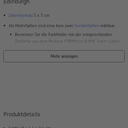
Edinburgh
Datenformat
:
5 x 3 cm
Als Motivfarben sind eine bzw. zwei
Sonderfarben
wählbar.
Benennen Sie die Farbfelder mit der entsprechenden
Zielfarbe aus dem Pantone FORMULA GUIDE Solid Coated
(z.B. "Pantone 286 C").
Mehr anzeigen
Es sind keine Metallic- und Neonfarben möglich.
Gold (Pantone 871 C) und Silber (Pantone 877 C) sind als
Druckfarben möglich. Bitte benennen Sie dafür die in Ihren
Druckdaten angelegte Volltonfarbe in „gold“ oder „silver“.
das Trägermaterial kann beim
Druck mit weißer Farbe
durchscheinen
Das druckfertige PDF darf nur Vektoren enthalten; JPEG-
Produktdetails
oder TIFF- Bilder und -Vorlagen sind nicht geeignet
Weitere Informationen und Tipps zu
Vektordaten
finden Sie