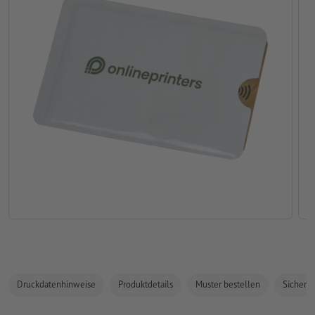
Druckdatenhinweise
Produktdetails
Muster bestellen
Sicherhe