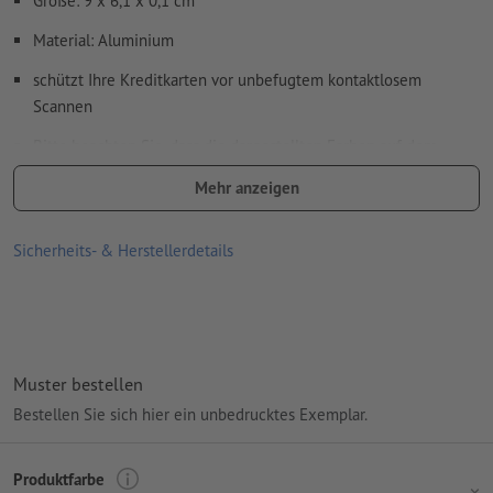
Größe: 9 x 6,1 x 0,1 cm
in unserem Hilfecenter.
Material: Aluminium
Rechtschreib- und Satzfehler
werden von uns nicht geprüft
schützt Ihre Kreditkarten vor unbefugtem kontaktlosem
Scannen
Wie lege ich Druckdaten richtig an?
Bitte beachten Sie, dass die dargestellten Farben auf dem
Bildschirm aufgrund der Lichtverhältnisse oder der
Mehr anzeigen
Monitoreinstellung von den tatsächlichen Produktfarben
abweichen können
Sicherheits- & Herstellerdetails
Verpackung: nicht einzeln verpackt
Verarbeitung: Tampondruck
Druckstand: auf dem Etui mittig
Muster bestellen
Bestellen Sie sich hier ein unbedrucktes Exemplar.
Produktfarbe