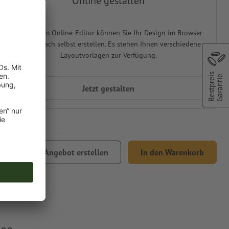
Online gestalten
In unserem Online-Editor können Sie Ihr Design im Browser
ganz einfach selbst erstellen. Es stehen Ihnen verschiedene
Layoutvorlagen zur Verfügung.
Bestpreis
Garantie
Jetzt gestalten
,83
Angebot erstellen
In den Warenkorb
% MwSt.