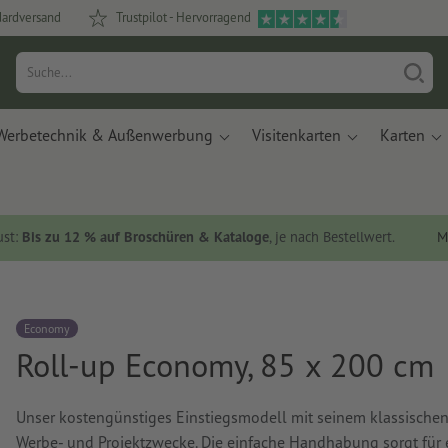
dardversand
Trustpilot - Hervorragend
Werbetechnik & Außenwerbung
Visitenkarten
Karten
ust:
Bis zu 12 % auf Broschüren & Kataloge
, je nach Bestellwert.
M
Economy
Roll-up Economy, 85 x 200 cm
Unser kostengünstiges Einstiegsmodell mit seinem klassischen D
Werbe- und Projektzwecke. Die einfache Handhabung sorgt für 