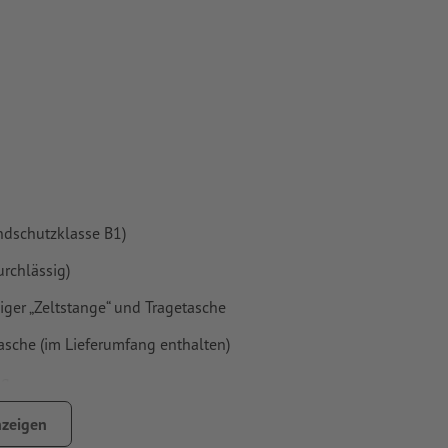
ndschutzklasse B1)
urchlässig)
iger „Zeltstange“ und Tragetasche
tasche (im Lieferumfang enthalten)
ug
er an.
zeigen