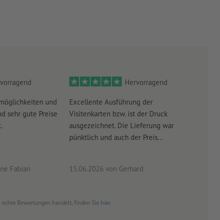
rden.
vorragend
Hervorragend
möglichkeiten und
Excellente Ausführung der
Perf
d sehr gute Preise
Visitenkarten bzw. ist der Druck
Ausw
.
ausgezeichnet. Die Lieferung war
Lief
pünktlich und auch der Preis...
ne Fabian
15.06.2026
von Gerhard
09.0
um echte Bewertungen handelt, finden Sie
hier
.