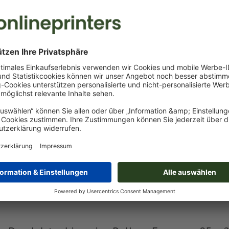
Eigene Druckdaten
Sie können Ihre Druckdaten vor oder nach dem Kauf
hochladen.
Jetzt hochladen
Lieferung ca.:
€ 35,69
€ 42
Mo, 17. Aug. - Di, 18. Aug.
netto
inkl. 20
Gewicht: ca.
5 kg