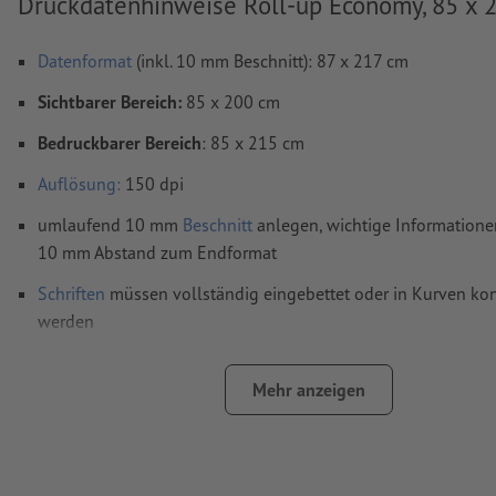
Druckdatenhinweise Roll-up Economy, 85 x 
Datenformat
(inkl. 10 mm Beschnitt): 87 x 217 cm
Sichtbarer Bereich:
85 x 200 cm
Bedruckbarer Bereich
: 85 x 215 cm
Auflösung:
150 dpi
umlaufend 10 mm
Beschnitt
anlegen, wichtige Informatione
10 mm Abstand zum Endformat
Schriften
müssen vollständig eingebettet oder in Kurven kon
werden
Farbmodus:
CMYK, FOGRA51 (PSO Coated v3)
Mehr anzeigen
Rechtschreib- und Satzfehler
werden von uns nicht geprüft
Überdruckeneinstellungen
werden von uns nicht geprüft
Kommentare
werden gelöscht und nicht gedruckt