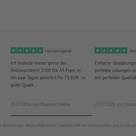
Gewicht: ca. 5,0 kg
Für jeden Druckauftrag kann nur ein Motiv hochgeladen we
Hervorragend
Her
Ich bestelle immer gerne bei
Einfache Gestaltungs
Onlineprinters! 2500 Stk A5 Flyer, in
perfekte Lösungen un
ein paar Tagen geliefert für 73 EUR - in
mit perfekter Qualität
guter Qualit...
25.07.2026
von Bluemel Online
23.07.2026
von Susan
von Bewertungen. Welche Maßnahmen Trustpilot trifft, um sicherzustellen, dass es sich 