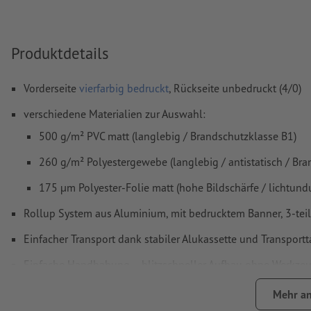
Inhalte von
Formularfeldern
werden mitgedruckt
Produktdetails
Wie lege ich Druckdaten richtig an?
Vorderseite
vierfarbig bedruckt
, Rückseite unbedruckt (4/0)
verschiedene Materialien zur Auswahl:
500 g/m² PVC matt (langlebig / Brandschutzklasse B1)
260 g/m² Polyestergewebe (langlebig / antistatisch / Bra
175 µm Polyester-Folie matt (hohe Bildschärfe / lichtund
Rollup System aus Aluminium, mit bedrucktem Banner, 3-teil
Einfacher Transport dank stabiler Alukassette und Transport
Einfache Handhabung – blitzschneller Aufbau ohne Werkze
Wir bieten Ihnen dieses Roll-up-System in Schwarz oder Silb
Mehr an