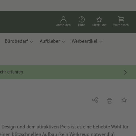
Anmelden
Hilfe
Merkliste
Warenkorb
Bürobedarf
Aufkleber
Werbeartikel
ehr erfahren
Drucken
Teilen
Auf die
esign und dem attraktiven Preis ist es eine beliebte Wahl für
einen blitzschnellen Aufbau (kein Werkzeug notwendig).