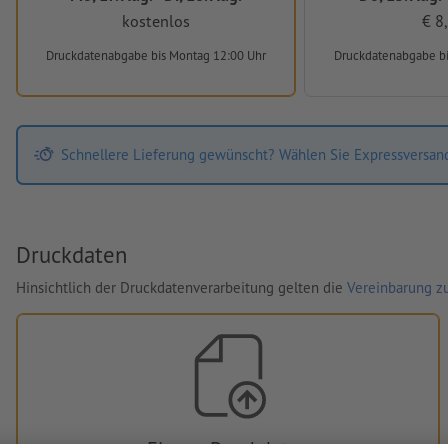
kostenlos
€ 8
Druckdatenabgabe
bis Montag 12:00 Uhr
Druckdatenabgabe
b
Schnellere Lieferung gewünscht? Wählen Sie Expressversan
Druckdaten
Hinsichtlich der Druckdatenverarbeitung gelten die
Vereinbarung zu