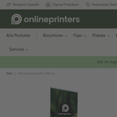
Bestpreis-Garantie
Eigene Produktion
Kostenloser Stan
Alle Produkte
Broschüren
Flyer
Plakate
Services
Nur im Aug
Start
Roll-up Economy, 85 x 200 cm