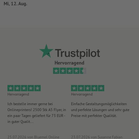
Mi, 12. Aug.
Hervorragend
Hervorragend
Hervorragend
He
Ich bestelle immer gerne bei
Einfache Gestaltungsmöglichkeiten
Ex
Onlineprinters! 2500 Stk A5 Flyer, in
und perfekte Lösungen und sehr gute
Vi
ein paar Tagen geliefert für 73 EUR -
Preise mit perfekter Qualität.
au
in guter Qualit...
pü
25.07.2026
von Bluemel Online
23.07.2026
von Susanne Fabian
15