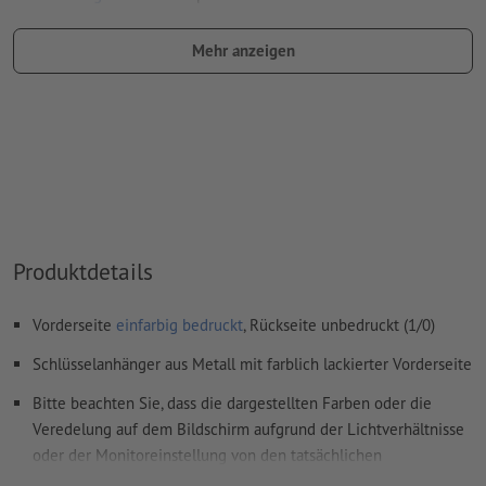
Benennung des Farbfelds: "Laser"
Mehr anzeigen
Farbtyp: Vollton
Farbwert: frei wählbar
Hinweis: diese "Farbe" dient lediglich Produktionszwecken,
es ist keine farbliche Gravur
Das druckfertige PDF darf nur Vektoren enthalten; JPEG-
oder TIFF- Bilder und -Vorlagen sind nicht geeignet
Produktdetails
Weitere Informationen und Tipps zu
Vektordaten
finden Sie
in unserem Hilfecenter.
Vorderseite
einfarbig bedruckt
, Rückseite unbedruckt (1/0)
Rechtschreib- und Satzfehler
werden von uns nicht geprüft
Schlüsselanhänger aus Metall mit farblich lackierter Vorderseite
Wie lege ich Druckdaten richtig an?
Bitte beachten Sie, dass die dargestellten Farben oder die
Veredelung auf dem Bildschirm aufgrund der Lichtverhältnisse
oder der Monitoreinstellung von den tatsächlichen
Produktfarben abweichen können