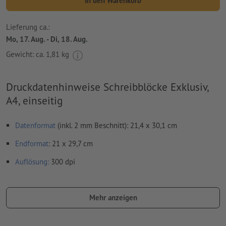
In den Warenkorb
Lieferung ca.:
Mo, 17. Aug. - Di, 18. Aug.
Gewicht: ca.
1,81 kg
Druckdatenhinweise Schreibblöcke Exklusiv,
A4, einseitig
Datenformat
(inkl. 2 mm Beschnitt): 21,4 x 30,1 cm
Endformat
: 21 x 29,7 cm
Auflösung:
300 dpi
umlaufend 2 mm
Beschnitt
anlegen, wichtige Informationen
mit mind. 4 mm Abstand zum Endformat
Mehr anzeigen
Schriften
müssen vollständig eingebettet oder in Kurven
konvertiert werden