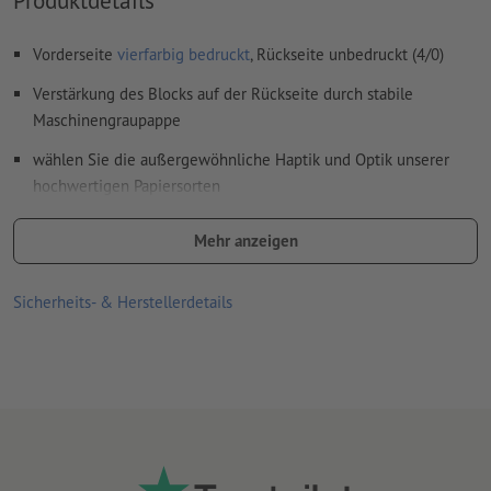
Vorderseite
vierfarbig bedruckt
, Rückseite unbedruckt (4/0)
Verstärkung des Blocks auf der Rückseite durch stabile
Maschinengraupappe
wählen Sie die außergewöhnliche Haptik und Optik unserer
hochwertigen Papiersorten
hochwertige Gmund Papiersorten exklusiv nur bei
Mehr anzeigen
Onlineprinters
optional wählbar:
Sicherheits- & Herstellerdetails
Lochung (gemäß Leserichtung)
Leimung (Position wählbar)
Hinweis:
Die optionale Lochung erfolgt nach DIN-Standard (ISO
838)
Linienstärke: mindestens 0,25 Pt (0,09 mm)