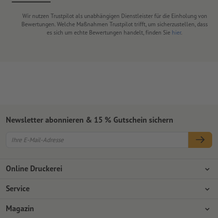
Wir nutzen Trustpilot als unabhängigen Dienstleister für die Einholung von
Bewertungen. Welche Maßnahmen Trustpilot trifft, um sicherzustellen, dass
es sich um echte Bewertungen handelt, finden Sie
hier
.
Newsletter abonnieren & 15 % Gutschein sichern
Online Druckerei
Über Onlineprinters
Service
Presse
Zahlungsarten
Magazin