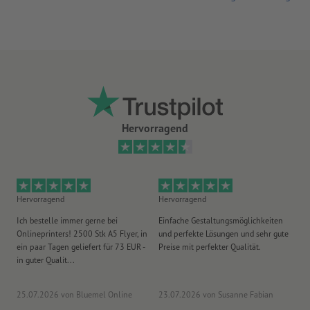
Hervorragend
Hervorragend
Hervorragend
He
Ich bestelle immer gerne bei
Einfache Gestaltungsmöglichkeiten
Ex
Onlineprinters! 2500 Stk A5 Flyer, in
und perfekte Lösungen und sehr gute
Vi
ein paar Tagen geliefert für 73 EUR -
Preise mit perfekter Qualität.
au
in guter Qualit...
pü
25.07.2026
von Bluemel Online
23.07.2026
von Susanne Fabian
15