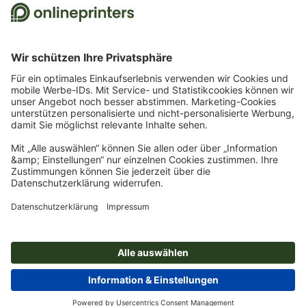
Bestellung ist nur ein Gutscheincode einlösbar. Mehrfach einlösbar. Keine
Barauszahlung. Nicht mit weiteren Aktionen kombinierbar. Die Aktion gilt bis
einschließlich 31.8.2026.
2
Sie erhalten zunächst eine E-Mail, in der Sie die Anmeldung zum Newsletter durch
einen Klick bestätigen. Erst dann senden wir Ihnen den Rabattcode und künftig
unseren Newsletter zu. Natürlich können Sie sich jederzeit wieder abmelden.
Maximale Höhe des Rabatts: 150 € des Bestellwerts (netto). Einmalig einlösbar.
Kein Mindestbestellwert. Keine Barauszahlung. Nicht mit weiteren Aktionen oder
Gutscheincodes kombinierbar.
Der Gutschein ist nach Erhalt sechs Wochen gültig.
3
Einfach den Gutscheincode STICKYNOTES26-20 im dafür vorgesehenen Feld im
Warenkorb eintragen und auf ausgewählte Produkte sparen. Kein
Mindestbestellwert. Mehrfach einlösbar. Keine Barauszahlung. Nicht mit weiteren
Aktionen kombinierbar. Die Aktion gilt bis einschließlich 31.08.2026.
4
Einfach den Gutscheincode CALENDARS10-26 im dafür vorgesehenen Feld im
Warenkorb eintragen und auf ausgewählte Produkte sparen. Kein
Mindestbestellwert. Mehrfach einlösbar. Keine Barauszahlung. Nicht mit weiteren
Aktionen kombinierbar. Die Aktion gilt bis einschließlich 31.08.2026.