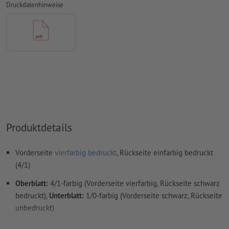
Druckdatenhinweise
Inhalte von
Formularfeldern
werden mitgedruckt
Wie lege ich Druckdaten richtig an?
Produktdetails
Vorderseite
vierfarbig bedruckt
, Rückseite einfarbig bedruckt
(4/1)
Oberblatt:
4/1-farbig (Vorderseite vierfarbig, Rückseite schwarz
bedruckt),
Unterblatt:
1/0-farbig (Vorderseite schwarz, Rückseite
unbedruckt)
die Papierstärke variiert ab der üblichen 80 g/m² Papierqualität