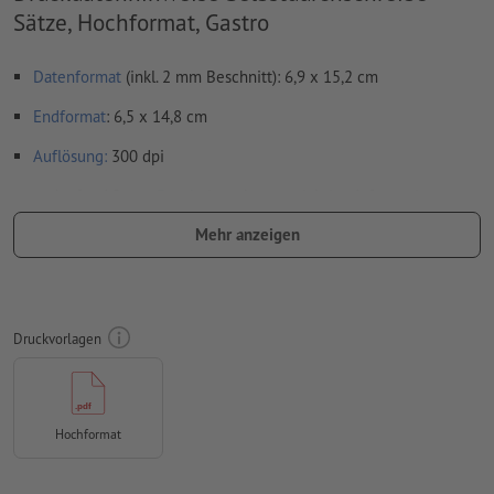
Sätze, Hochformat, Gastro
Datenformat
(inkl. 2 mm Beschnitt): 6,9 x 15,2 cm
Endformat
: 6,5 x 14,8 cm
Auflösung:
300 dpi
umlaufend 2 mm
Beschnitt
anlegen, wichtige Informationen
mit mind. 4 mm Abstand zum Endformat
Mehr anzeigen
Schriften
müssen vollständig eingebettet oder in Kurven
konvertiert werden
Farbmodus:
CMYK, FOGRA52 (PSO Uncoated v3 FOGRA52) für
Druckvorlagen
ungestrichene Papiere
Rechtschreib- und Satzfehler
werden von uns nicht geprüft
Überdruckeneinstellungen
werden von uns nicht geprüft
Hochformat
Kommentare
werden gelöscht und nicht gedruckt