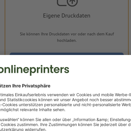
Eigene Druckdaten
Sie können Ihre Druckdaten vor oder nach dem Kauf
hochladen.
Jetzt hochladen
Lieferung ca.:
€ 53,63
€ 64
Mo, 17. Aug. - Di, 18. Aug.
netto
inkl. 20
Gewicht: ca.
2,16 kg