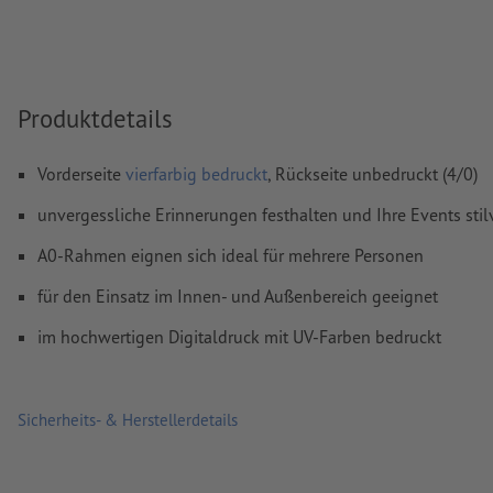
Kommentare
werden gelöscht und nicht gedruckt
Inhalte von
Formularfeldern
werden mitgedruckt
Produktdetails
Wie lege ich Druckdaten richtig an?
Vorderseite
vierfarbig bedruckt
, Rückseite unbedruckt (4/0)
unvergessliche Erinnerungen festhalten und Ihre Events sti
A0-Rahmen eignen sich ideal für mehrere Personen
für den Einsatz im Innen- und Außenbereich geeignet
im hochwertigen Digitaldruck mit UV-Farben bedruckt
Sicherheits- & Herstellerdetails