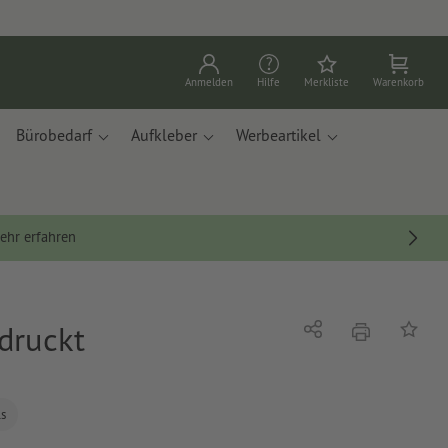
Anmelden
Hilfe
Merkliste
Warenkorb
Bürobedarf
Aufkleber
Werbeartikel
ehr erfahren
edruckt
Drucken
Teilen
Auf die
ls