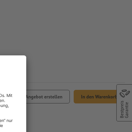
,36
Angebot erstellen
In den Warenkorb
Bestpreis
% MwSt.
Garantie