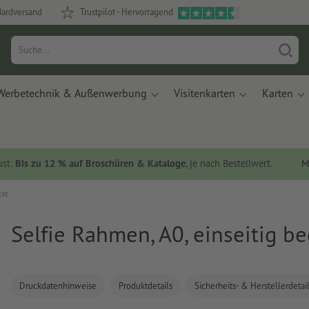
dardversand
Trustpilot - Hervorragend
Werbetechnik & Außenwerbung
Visitenkarten
Karten
ust:
Bis zu 12 % auf Broschüren & Kataloge
, je nach Bestellwert.
M
ckt
Selfie Rahmen, A0, einseitig b
Druckdatenhinweise
Produktdetails
Sicherheits- & Herstellerdetai