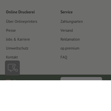
Online Druckerei
Service
Über Onlineprinters
Zahlungsarten
Presse
Versand
Jobs & Karriere
Reklamation
Umweltschutz
op.premium
Kontakt
FAQ
Österreich
Vertrag widerrufen