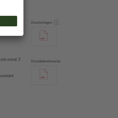
itig
Druckvorlagen
mit mind. 3
Druckdatenhinweise
vertiert
 Papiere