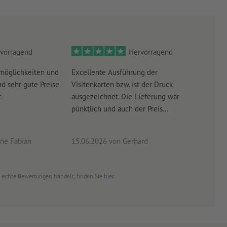
vorragend
Hervorragend
möglichkeiten und
Excellente Ausführung der
Perf
d sehr gute Preise
Visitenkarten bzw. ist der Druck
Ausw
.
ausgezeichnet. Die Lieferung war
Lief
pünktlich und auch der Preis...
ne Fabian
15.06.2026
von Gerhard
09.0
um echte Bewertungen handelt, finden Sie
hier
.