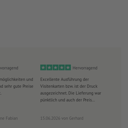
vorragend
Hervorragend
möglichkeiten und
Excellente Ausführung der
Perf
d sehr gute Preise
Visitenkarten bzw. ist der Druck
Ausw
.
ausgezeichnet. Die Lieferung war
Lief
pünktlich und auch der Preis...
ne Fabian
15.06.2026
von Gerhard
09.0