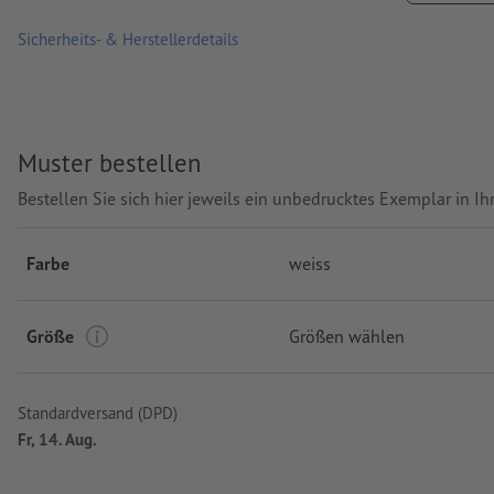
Waschbar bei maximal 30 °C. Vor dem Waschen auf links dreh
Sicherheits- & Herstellerdetails
Grammatur: 150 g/m²
Produktmarke: Sols
Muster bestellen
Verarbeitung: Siebdruck
Bestellen Sie sich hier jeweils ein unbedrucktes Exemplar in 
Farbe
weiss
Größe
Größen wählen
Standardversand (DPD)
Fr, 14. Aug.