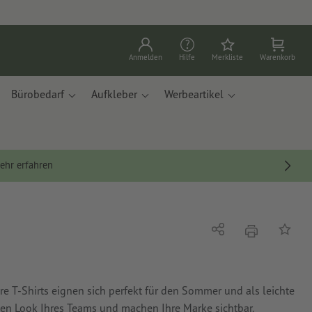
Anmelden
Hilfe
Merkliste
Warenkorb
Bürobedarf
Aufkleber
Werbeartikel
ehr erfahren
Drucken
Teilen
Auf die
ere T-Shirts eignen sich perfekt für den Sommer und als leichte
hen Look Ihres Teams und machen Ihre Marke sichtbar.