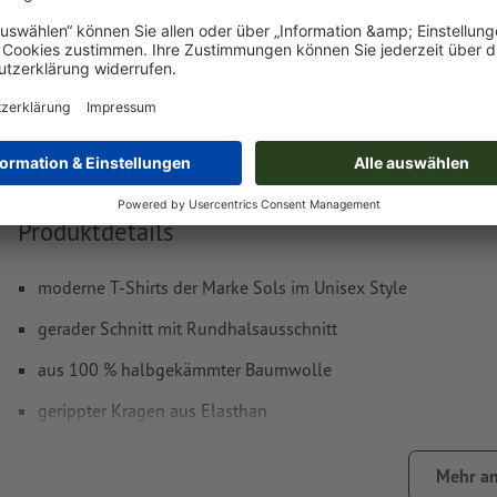
Lieferung ca.:
€ 47,71
€ 57
Fr, 21. Aug. - Mo, 24. Aug.
netto
inkl. 20
Gewicht: ca.
1,7 kg
Produktdetails
moderne T-Shirts der Marke Sols im Unisex Style
gerader Schnitt mit Rundhalsausschnitt
aus 100 % halbgekämmter Baumwolle
gerippter Kragen aus Elasthan
in verschiedenen Größen und Farben erhältlich
Mehr an
nach Wahl Vorder- und/oder Rückseite mit unterschiedliche