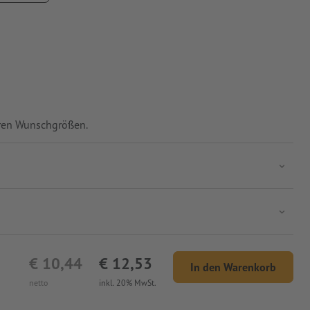
en, sodass der Druck innen liegt.
Ihren Wunschgrößen.
€ 10,44
€ 12,53
In den Warenkorb
netto
inkl. 20% MwSt.