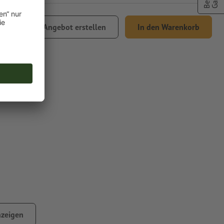
,25
Angebot erstellen
In den Warenkorb
% MwSt.
zeigen
n Motiven bedruckbar