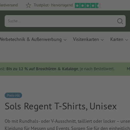
dardversand
Trustpilot - Hervorragend
Werbetechnik & Außenwerbung
Visitenkarten
Karten
ust:
Bis zu 12 % auf Broschüren & Kataloge
, je nach Bestellwert.
M
Preis-Hit
Sols Regent T-Shirts, Unisex
Ob mit Rundhals- oder V-Ausschnitt, tailliert oder locker – uns
Kleidung für Messen und Events. Sorgen Sie für den einheitlic