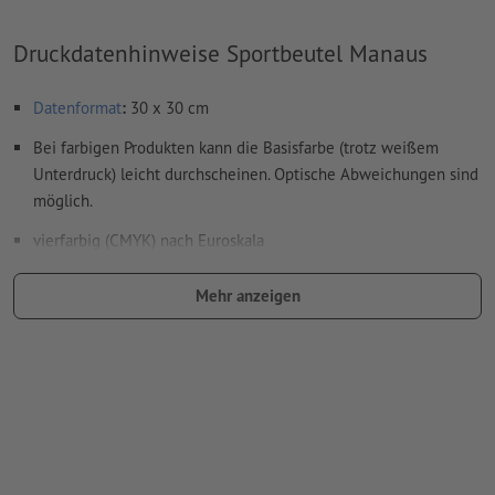
Druckdatenhinweise Sportbeutel Manaus
Datenformat
:
30 x 30 cm
Bei farbigen Produkten kann die Basisfarbe (trotz weißem
Unterdruck) leicht durchscheinen. Optische Abweichungen sind
möglich.
vierfarbig (CMYK) nach Euroskala
Farbmodus:
CMYK, FOGRA52 (PSO Uncoated v3 FOGRA52)
Mehr anzeigen
Wie lege ich Druckdaten richtig an?