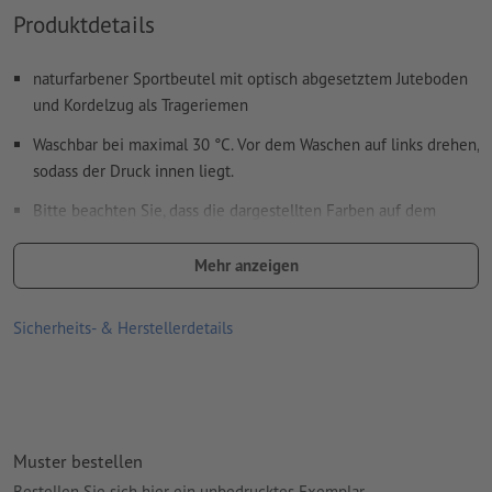
Produktdetails
naturfarbener Sportbeutel mit optisch abgesetztem Juteboden
und Kordelzug als Trageriemen
Waschbar bei maximal 30 °C. Vor dem Waschen auf links drehen,
sodass der Druck innen liegt.
Bitte beachten Sie, dass die dargestellten Farben auf dem
Bildschirm aufgrund der Lichtverhältnisse oder der
Monitoreinstellung von den tatsächlichen Produktfarben
Mehr anzeigen
abweichen können
Sicherheits- & Herstellerdetails
Größe: B 40 x H 51,5 cm
Veredelungsart: Digitaldruck
Material: Baumwolle (Oeko-Tex Standard 100)
Grammatur: 140 g/m²
Muster bestellen
Verarbeitung: Digitaldruck
Bestellen Sie sich hier ein unbedrucktes Exemplar.