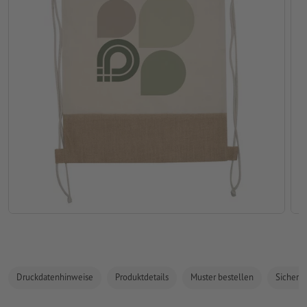
Druckdatenhinweise
Produktdetails
Muster bestellen
Sicherhe