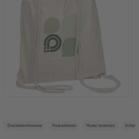
Druckdatenhinweise
Produktdetails
Muster bestellen
Sicherhe