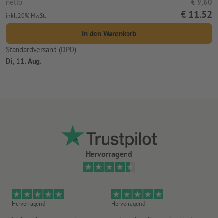
netto
€ 9,60
€ 11,52
inkl. 20% MwSt.
In den Warenkorb
Standardversand (DPD)
Di, 11. Aug.
Hervorragend
Hervorragend
Hervorragend
He