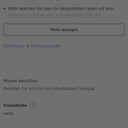
Bitte beachten Sie, dass die dargestellten Farben auf dem
Bildschirm aufgrund der Lichtverhältnisse oder der
Monitoreinstellung von den tatsächlichen Produktfarben
abweichen können
Mehr anzeigen
Größe: B 40 x H 52 cm
Sicherheits- & Herstellerdetails
Veredelungsart: Digitaldruck
Material: Baumwolle (Oeko-Tex Standard 100)
Grammatur: 140 g/m²
Muster bestellen
Verarbeitung: Digitaldruck
Bestellen Sie sich hier ein unbedrucktes Exemplar.
Druckstand: auf der Vorderseite
Produktfarbe
weiss