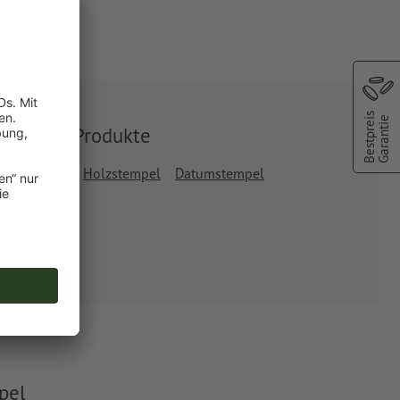
Bestpreis
Garantie
Ähnliche Produkte
rodat Printy
Holzstempel
Datumstempel
pel