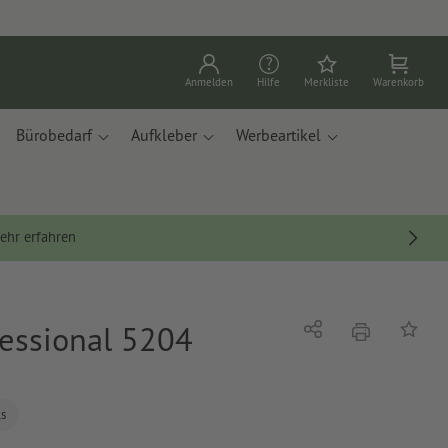
Anmelden
Hilfe
Merkliste
Warenkorb
Bürobedarf
Aufkleber
Werbeartikel
ehr erfahren
fessional 5204
Drucken
Teilen
Auf die
ls