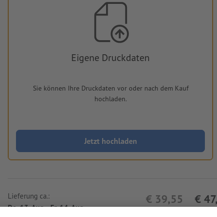
Eigene Druckdaten
Sie können Ihre Druckdaten vor oder nach dem Kauf
hochladen.
Jetzt hochladen
Lieferung ca.:
€ 39,55
€ 47
Do, 13. Aug. - Fr, 14. Aug.
netto
inkl. 20