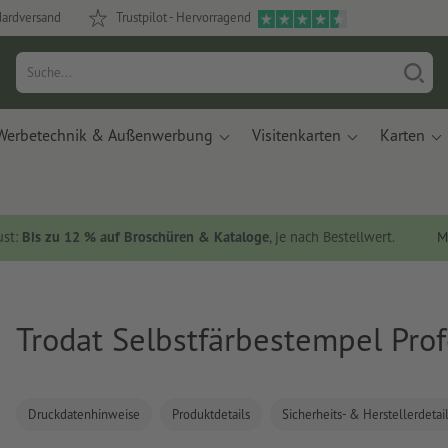
dardversand
Trustpilot - Hervorragend
Werbetechnik & Außenwerbung
Visitenkarten
Karten
ust:
Bis zu 12 % auf Broschüren & Kataloge
, je nach Bestellwert.
M
Trodat Selbstfärbestempel Pro
Druckdatenhinweise
Produktdetails
Sicherheits- & Herstellerdetai