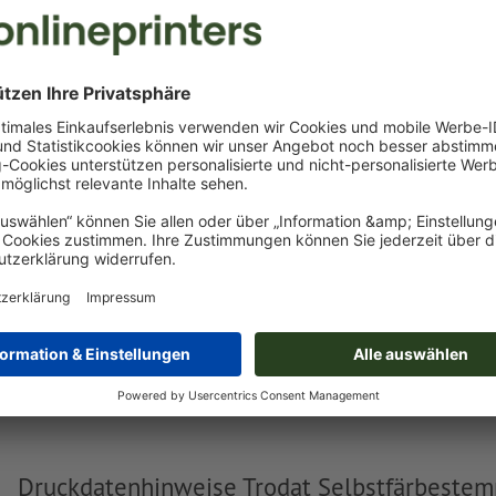
Gewicht: ca.
213,6 g
Trodat Selbstfärbestempel Professional
5204
T
Trodat Professional 5203
Trodat Professional 5206
Trodat Professional 5274
Druckdatenhinweise Trodat Selbstfärbestem