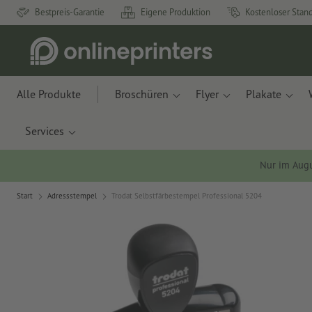
Bestpreis-Garantie
Eigene Produktion
Kostenloser Stan
Alle Produkte
Broschüren
Flyer
Plakate
Services
Nur im Aug
Start
Adressstempel
Trodat Selbstfärbestempel Professional 5204