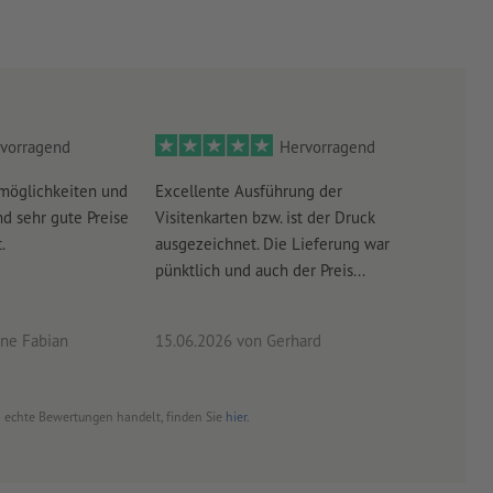
vorragend
Hervorragend
möglichkeiten und
Excellente Ausführung der
Perf
d sehr gute Preise
Visitenkarten bzw. ist der Druck
Ausw
.
ausgezeichnet. Die Lieferung war
Lief
pünktlich und auch der Preis...
ne Fabian
15.06.2026
von Gerhard
09.0
um echte Bewertungen handelt, finden Sie
hier
.