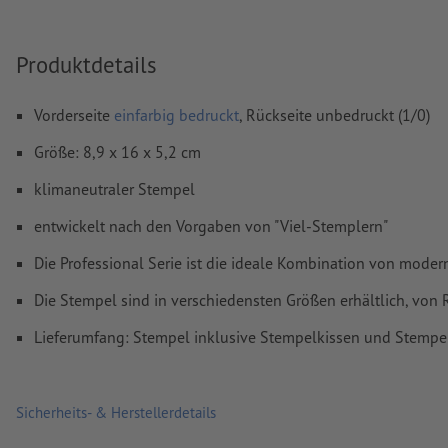
Wie lege ich Druckdaten richtig an?
Produktdetails
Vorderseite
einfarbig bedruckt
, Rückseite unbedruckt (1/0)
Größe: 8,9 x 16 x 5,2 cm
klimaneutraler Stempel
entwickelt nach den Vorgaben von "Viel-Stemplern"
Die Professional Serie ist die ideale Kombination von moder
Die Stempel sind in verschiedensten Größen erhältlich, von 
Lieferumfang: Stempel inklusive Stempelkissen und Stempe
Sicherheits- & Herstellerdetails