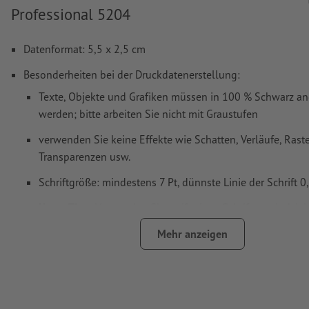
Professional 5204
Datenformat: 5,5 x 2,5 cm
Besonderheiten bei der Druckdatenerstellung:
Texte, Objekte und Grafiken müssen in 100 % Schwarz an
werden; bitte arbeiten Sie nicht mit Graustufen
verwenden Sie keine Effekte wie Schatten, Verläufe, Raste
Transparenzen usw.
Schriftgröße: mindestens 7 Pt, dünnste Linie der Schrift 
Unser Tipp:
Verwenden Sie serifenlose Schriften wie Arial
Helvetica für einen optimalen Abdruck
Mehr anzeigen
Abstand Motiv zum Endformat: mindestens 1 mm
Linienstärke: mindestens 1 Pt (0,4 mm)
Auflösung:
600 dpi