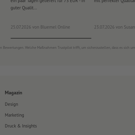
ein paar Tagen geliefert für 73 EUR - in
mit perfekter Qualität
guter Qualit...
25.07.2026
von Bluemel Online
23.07.2026
von Susan
von Bewertungen. Welche Maßnahmen Trustpilot trifft, um sicherzustellen, dass es sich 
Magazin
Design
Marketing
Druck & Insights