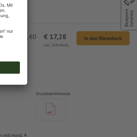
Bestpreis
Garantie
€ 14,40
€ 17,28
In den Warenkorb
netto
inkl. 20% MwSt.
Druckdatenhinweise
n mit mind. 4