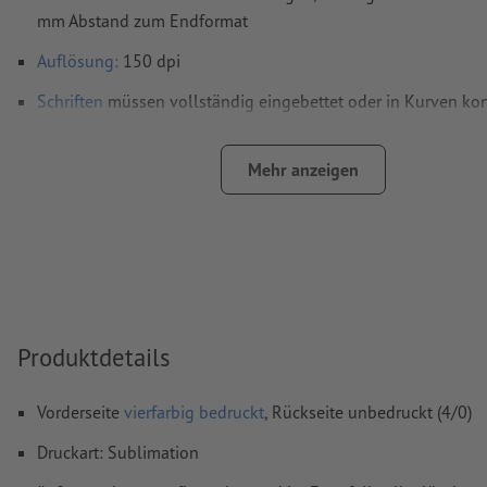
mm Abstand zum Endformat
Auflösung:
150 dpi
Schriften
müssen vollständig eingebettet oder in Kurven kon
werden
Farbmodus:
CMYK, FOGRA51 (PSO Coated v3)
Mehr anzeigen
Rechtschreib- und Satzfehler
werden von uns nicht geprüft
Überdruckeneinstellungen
werden von uns nicht geprüft
Kommentare
werden gelöscht und nicht gedruckt
Inhalte von
Formularfeldern
werden mitgedruckt
Produktdetails
Wie lege ich Druckdaten richtig an?
Vorderseite
vierfarbig bedruckt
, Rückseite unbedruckt (4/0)
Druckart: Sublimation