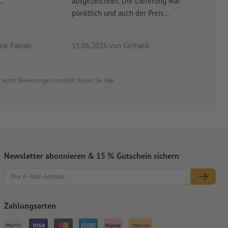
.
ausgezeichnet. Die Lieferung war
Lief
pünktlich und auch der Preis...
ne Fabian
15.06.2026
von Gerhard
09.0
um echte Bewertungen handelt, finden Sie
hier
.
Newsletter abonnieren & 15 % Gutschein sichern
Zahlungsarten
Vorkasse