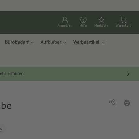
Anmelden
Hilfe
Merkliste
Warenkorb
Bürobedarf
Aufkleber
Werbeartikel
ehr erfahren
abe
Drucke
Teilen
ls