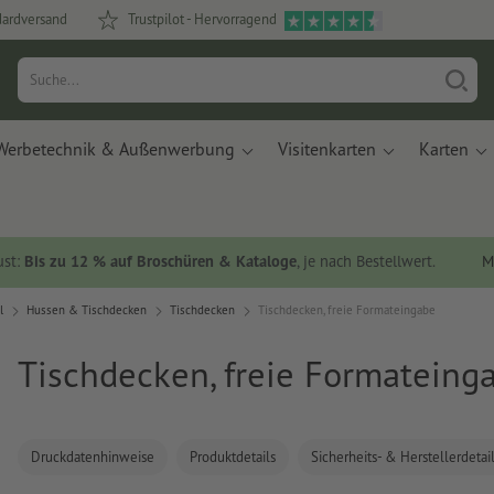
dardversand
Trustpilot - Hervorragend
Werbetechnik & Außenwerbung
Visitenkarten
Karten
ust:
Bis zu 12 % auf Broschüren & Kataloge
, je nach Bestellwert.
M
l
Hussen & Tischdecken
Tischdecken
Tischdecken, freie Formateingabe
Tischdecken, freie Formateing
Druckdatenhinweise
Produktdetails
Sicherheits- & Herstellerdetai