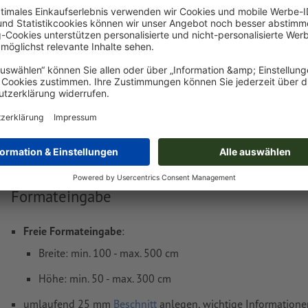
Jetzt hochladen
Lieferung ca.:
Druckdatenhinweise Tischdecken, freie
Formateingabe
Freie Formateingabe
:
Breite: min. 100 - max. 500 cm
Höhe: min. 50 - max. 300 cm
umlaufend 25 mm
Beschnitt
anlegen, wichtige Informatione