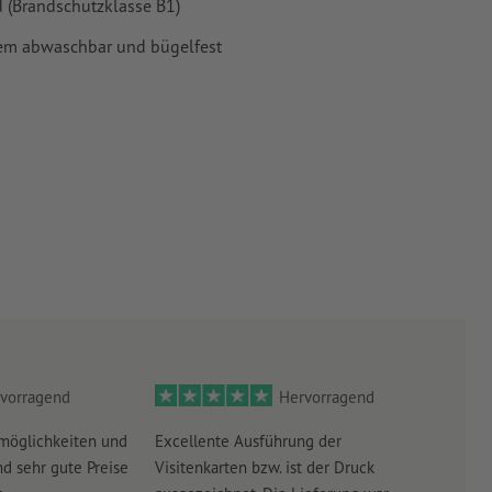
 (Brandschutzklasse B1)
dem abwaschbar und bügelfest
vorragend
Hervorragend
möglichkeiten und
Excellente Ausführung der
Perf
d sehr gute Preise
Visitenkarten bzw. ist der Druck
Ausw