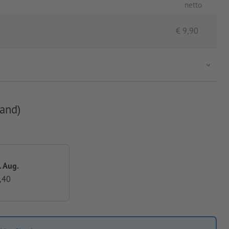
netto
€
9,90
and)
. Aug.
,40