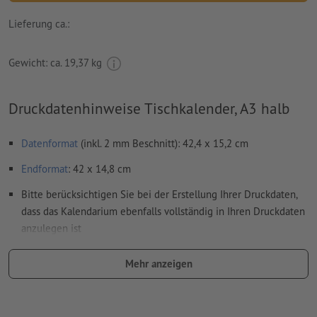
Lieferung ca.:
Gewicht: ca.
19,37 kg
Druckdatenhinweise Tischkalender, A3 halb
Datenformat
(inkl. 2 mm Beschnitt): 42,4 x 15,2 cm
Endformat
: 42 x 14,8 cm
Bitte berücksichtigen Sie bei der Erstellung Ihrer Druckdaten,
dass das Kalendarium ebenfalls vollständig in Ihren Druckdaten
anzulegen ist
Auflösung:
300 dpi
Mehr anzeigen
umlaufend 2 mm
Beschnitt
anlegen, wichtige Informationen
mit mind. 4 mm Abstand zum Endformat