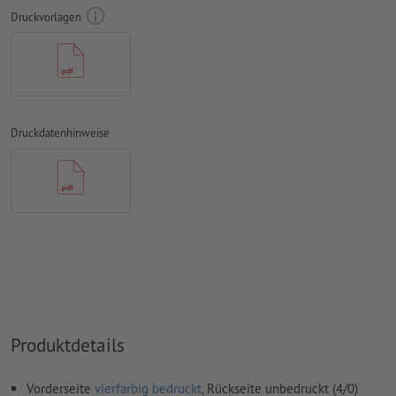
Schriften
müssen vollständig eingebettet oder in Kurven
Druckvorlagen
konvertiert werden
Farbmodus:
CMYK, FOGRA51 (PSO Coated v3) für gestrichene
Papiere, FOGRA52 (PSO Uncoated v3 FOGRA52) für
ungestrichene Papiere
Rechtschreib- und Satzfehler
werden von uns nicht geprüft
Druckdatenhinweise
Überdruckeneinstellungen
werden von uns nicht geprüft
Kommentare
werden gelöscht und nicht gedruckt
Inhalte von
Formularfeldern
werden mitgedruckt
Wie lege ich Druckdaten richtig an?
Produktdetails
Vorderseite
vierfarbig bedruckt
, Rückseite unbedruckt (4/0)