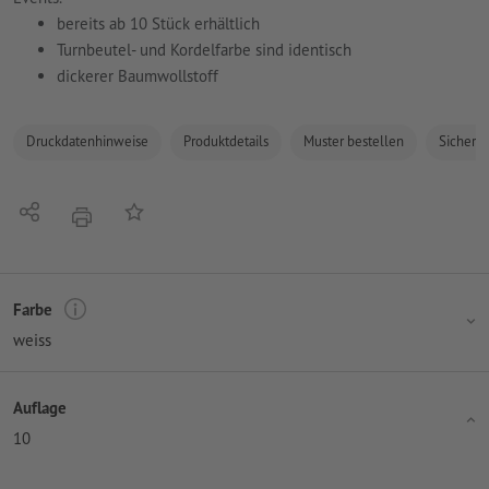
bereits ab 10 Stück erhältlich
Turnbeutel- und Kordelfarbe sind identisch
dickerer Baumwollstoff
Druckdatenhinweise
Produktdetails
Muster bestellen
Sicherhe
Teilen
Auf die Merkliste
Drucken
Farbe
weiss
Auflage
10