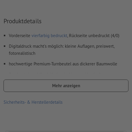
Wie lege ich Druckdaten richtig an?
Produktdetails
Vorderseite
vierfarbig bedruckt
, Rückseite unbedruckt (4/0)
Digitaldruck macht's möglich: kleine Auflagen, preiswert,
fotorealistisch
hochwertige Premium-Turnbeutel aus dickerer Baumwolle
Turnbeutel- und Kordelfarbe sind immer identisch
Größe: B 37 x H 43 cm
Mehr anzeigen
nicht waschbar
Sicherheits- & Herstellerdetails
nur Handwäsche
Bitte beachten Sie, dass die dargestellten Farben auf dem
Bildschirm aufgrund der Lichtverhältnisse oder der
Monitoreinstellung von den tatsächlichen Produktfarben