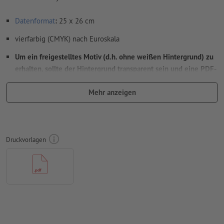
Datenformat
:
25 x 26 cm
vierfarbig (CMYK) nach Euroskala
Um ein freigestelltes Motiv (d.h. ohne weißen Hintergrund) zu
erhalten, sollte der Hintergrund transparent sein und eine PDF-
Datei mit Vektordaten hochgeladen werden. Bei Bilddaten
Mehr anzeigen
(JPEG, TIFF) wird der Bildhintergrund weiß gedruckt.
Auflösung:
300 dpi
Schriften
müssen vollständig eingebettet oder in Kurven
Druckvorlagen
konvertiert werden
Rechtschreib- und Satzfehler
werden von uns nicht geprüft
Überdruckeneinstellungen
werden von uns nicht geprüft
Kommentare
werden gelöscht und nicht gedruckt
Inhalte von
Formularfeldern
werden mitgedruckt