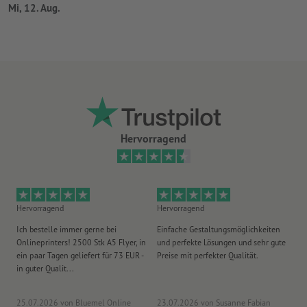
Mi, 12. Aug.
Hervorragend
Hervorragend
Hervorragend
He
Ich bestelle immer gerne bei
Einfache Gestaltungsmöglichkeiten
Ex
Onlineprinters! 2500 Stk A5 Flyer, in
und perfekte Lösungen und sehr gute
Vi
ein paar Tagen geliefert für 73 EUR -
Preise mit perfekter Qualität.
au
in guter Qualit...
pü
25.07.2026
von Bluemel Online
23.07.2026
von Susanne Fabian
15