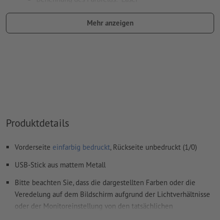
Farbtyp: Vollton
Mehr anzeigen
Farbwert: frei wählbar
Hinweis: diese "Farbe" dient lediglich Produktionszwecken,
es ist keine farbliche Gravur
Das druckfertige PDF darf nur Vektoren enthalten; JPEG-
oder TIFF- Bilder und -Vorlagen sind nicht geeignet
Weitere Informationen und Tipps zu
Vektordaten
finden Sie
Produktdetails
in unserem Hilfecenter.
Rechtschreib- und Satzfehler
werden von uns nicht geprüft
Vorderseite
einfarbig bedruckt
, Rückseite unbedruckt (1/0)
USB-Stick aus mattem Metall
Wie lege ich Druckdaten richtig an?
Bitte beachten Sie, dass die dargestellten Farben oder die
Veredelung auf dem Bildschirm aufgrund der Lichtverhältnisse
oder der Monitoreinstellung von den tatsächlichen
Produktfarben abweichen können