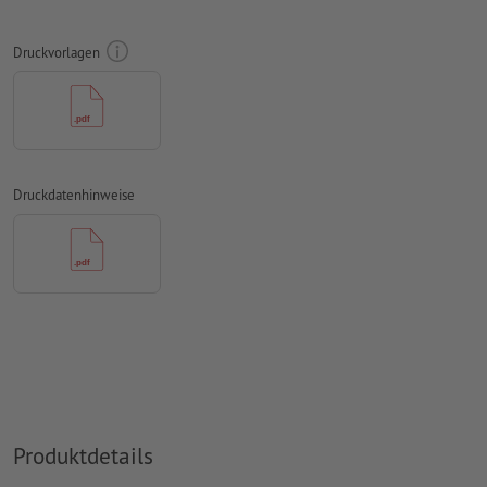
umlaufend 2 mm
Beschnitt
anlegen, wichtige Informationen
mit mind. 4 mm Abstand zum Endformat
Druckvorlagen
Schriften
müssen vollständig eingebettet oder in Kurven
konvertiert werden
Farbmodus:
CMYK, FOGRA51 (PSO Coated v3) für gestrichene
Papiere, FOGRA52 (PSO Uncoated v3 FOGRA52) für
ungestrichene Papiere
Druckdatenhinweise
Rechtschreib- und Satzfehler
werden von uns nicht geprüft
Überdruckeneinstellungen
werden von uns nicht geprüft
Kommentare
werden gelöscht und nicht gedruckt
Inhalte von
Formularfeldern
werden mitgedruckt
Wie lege ich Druckdaten richtig an?
Produktdetails