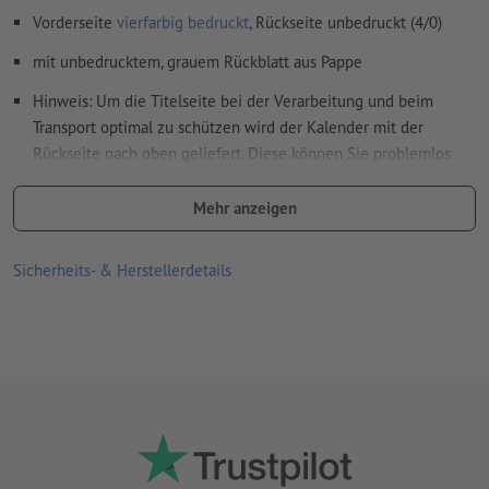
Vorderseite
vierfarbig bedruckt
, Rückseite unbedruckt (4/0)
mit unbedrucktem, grauem Rückblatt aus Pappe
Hinweis: Um die Titelseite bei der Verarbeitung und beim
Transport optimal zu schützen wird der Kalender mit der
Rückseite nach oben geliefert. Diese können Sie problemlos
nach hinten umlegen
Mehr anzeigen
Spiralbindung erfolgt gemäß Leserichtung am Kopf
Wire-O Bindung in Weiß, Schwarz oder Silber optional mit oder
Sicherheits- & Herstellerdetails
ohne Kalenderaufhängung (inkl. Daumenstanzung) wählbar