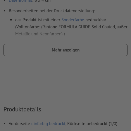
Datenformat
:
6 x 4 cm
Besonderheiten bei der Druckdatenerstellung:
das Produkt ist mit einer
Sonderfarbe
bedruckbar
(Volltonfarbe: (Pantone FORMULA GUIDE Solid Coated, außer
Metallic und Neonfarben) )
das Trägermaterial kann beim
Druck mit weißer Farbe
Mehr anzeigen
durchscheinen
Das druckfertige PDF darf nur Vektoren enthalten; JPEG-
oder TIFF- Bilder und -Vorlagen sind nicht geeignet
Weitere Informationen und Tipps zu
Vektordaten
finden Sie
in unserem Hilfecenter.
Rechtschreib- und Satzfehler
werden von uns nicht geprüft
Produktdetails
Wie lege ich Druckdaten richtig an?
Vorderseite
einfarbig bedruckt
, Rückseite unbedruckt (1/0)