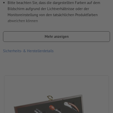
Bitte beachten Sie, dass die dargestellten Farben auf dem
Bildschirm aufgrund der Lichtverhältnisse oder der
Monitoreinstellung von den tatsächlichen Produktfarben
abweichen können
Größe: B 36,2 x H 11,4 cm
Mehr anzeigen
Material: Holz
Information: Kellnermesser, Tropfring, Flaschenverschluss aus
Sicherheits- & Herstellerdetails
Metall, Ausgießer mit Verschluss
Verpackung: Einzelverpackung – Karton
Verarbeitung: Siebdruck
Druckstand: mittig auf dem Deckel