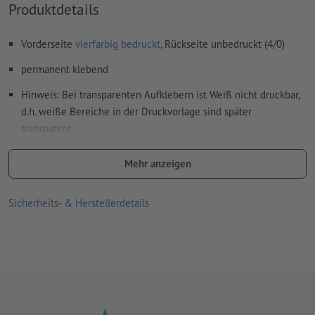
Produktdetails
Überdruckeneinstellungen
werden von uns nicht geprüft
Vorderseite
vierfarbig bedruckt
, Rückseite unbedruckt (4/0)
Kommentare
werden gelöscht und nicht gedruckt
permanent klebend
Inhalte von
Formularfeldern
werden mitgedruckt
Hinweis: Bei transparenten Aufklebern ist Weiß nicht druckbar,
Wie lege ich Druckdaten richtig an?
d.h. weiße Bereiche in der Druckvorlage sind später
transparent.
Outdoor-Aufkleber:
(für den Außeneinsatz möglich)
Mehr anzeigen
wasserfeste 90 µm Polypropylen-Folie, glänzend mit UV-
getrockneten Farben bedruckt
Sicherheits- & Herstellerdetails
90 µm PP transparent: Aus produktionstechnischen Gründen
ist eine Schlitzung des Trägermaterials nicht möglich. Das
Trägermaterial der Aufkleber ist dadurch möglicherweise
schwieriger abzulösen.
90 µm PP weiß: Rückseite geschlitzt