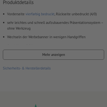
Produktdetails
Vorderseite
vierfarbig bedruckt
, Rückseite unbedruckt (4/0)
sehr leichtes und schnell aufzubauendes Präsentationssystem –
ohne Werkzeug
Wechseln der Werbebanner in wenigen Handgriffen
Gewicht: ca. 3,0 kg
Für jeden Druckauftrag kann nur ein Motiv hochgeladen
Mehr anzeigen
werden.
Sicherheits- & Herstellerdetails