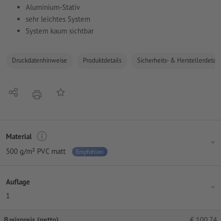
Aluminium-Stativ
sehr leichtes System
System kaum sichtbar
Druckdatenhinweise
Produktdetails
Sicherheits- & Herstellerdetail
Teilen
Auf die Merkliste
Drucken
Material
500 g/m² PVC matt
Empfohlen
Auflage
1
Basispreis (netto)
€
100,74