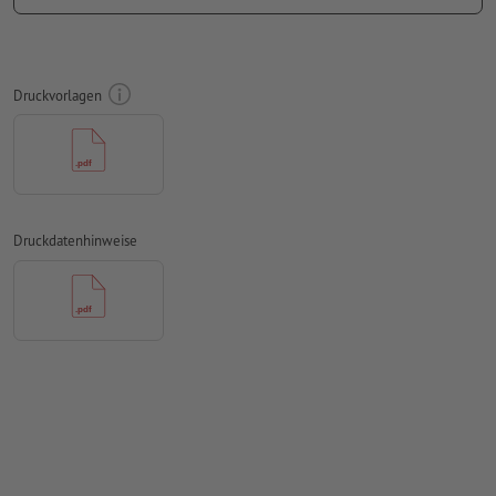
Schriften
müssen vollständig eingebettet oder in Kurven
konvertiert werden
Farbmodus:
CMYK, FOGRA51 (PSO Coated v3)
Druckvorlagen
Rechtschreib- und Satzfehler
werden von uns nicht geprüft
Überdruckeneinstellungen
werden von uns nicht geprüft
Kommentare
werden gelöscht und nicht gedruckt
Druckdatenhinweise
Inhalte von
Formularfeldern
werden mitgedruckt
Wie lege ich Druckdaten richtig an?