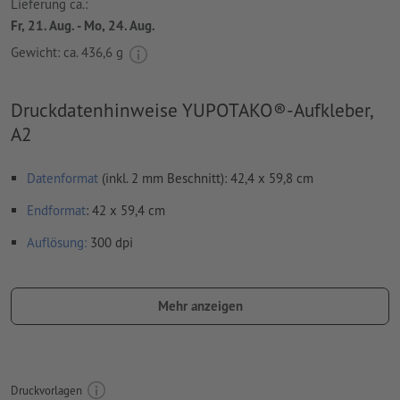
Lieferung ca.:
Fr, 21. Aug. - Mo, 24. Aug.
Gewicht: ca.
436,6 g
Druckdatenhinweise YUPOTAKO®-Aufkleber,
A2
Datenformat
(inkl. 2 mm Beschnitt): 42,4 x 59,8 cm
Endformat
: 42 x 59,4 cm
Auflösung:
300 dpi
umlaufend 2 mm
Beschnitt
anlegen, wichtige Informationen
mit mind. 4 mm Abstand zum Endformat
Mehr anzeigen
Schriften
müssen vollständig eingebettet oder in Kurven
konvertiert werden
Farbmodus:
CMYK, FOGRA51 (PSO Coated v3) für gestrichene
Druckvorlagen