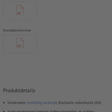
Papiere
Rechtschreib- und Satzfehler
werden von uns nicht geprüft
Überdruckeneinstellungen
werden von uns nicht geprüft
Transparenzen
müssen generell reduziert werden
Druckdatenhinweise
Kommentare
werden gelöscht und nicht gedruckt
Inhalte von
Formularfeldern
werden mitgedruckt
Wie lege ich Druckdaten richtig an?
Produktdetails
Vorderseite
vierfarbig bedruckt
, Rückseite unbedruckt (4/0)
nicht permament klebend, haften blasenfrei an glatten