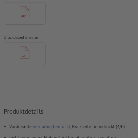
Papiere
Rechtschreib- und Satzfehler
werden von uns nicht geprüft
Überdruckeneinstellungen
werden von uns nicht geprüft
Transparenzen
müssen generell reduziert werden
Druckdatenhinweise
Kommentare
werden gelöscht und nicht gedruckt
Inhalte von
Formularfeldern
werden mitgedruckt
Wie lege ich Druckdaten richtig an?
Produktdetails
Vorderseite
vierfarbig bedruckt
, Rückseite unbedruckt (4/0)
nicht permament klebend, haften blasenfrei an glatten