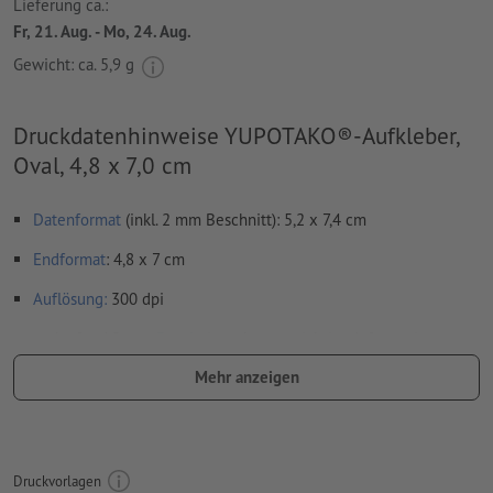
Lieferung ca.:
Fr, 21. Aug. - Mo, 24. Aug.
Gewicht: ca.
5,9 g
Druckdatenhinweise YUPOTAKO®-Aufkleber,
Oval, 4,8 x 7,0 cm
Datenformat
(inkl. 2 mm Beschnitt): 5,2 x 7,4 cm
Endformat
: 4,8 x 7 cm
Auflösung:
300 dpi
umlaufend 2 mm
Beschnitt
anlegen, wichtige Informationen
mit mind. 4 mm Abstand zum Endformat
Mehr anzeigen
Schriften
müssen vollständig eingebettet oder in Kurven
konvertiert werden
Farbmodus:
CMYK, FOGRA51 (PSO Coated v3) für gestrichene
Druckvorlagen