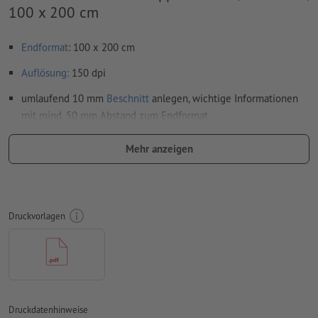
100 x 200 cm
Endformat
: 100 x 200 cm
Auflösung:
150 dpi
umlaufend 10 mm
Beschnitt
anlegen, wichtige Informationen
mit mind. 50 mm Abstand zum Endformat
Schriften
müssen vollständig eingebettet oder in Kurven
Mehr anzeigen
konvertiert werden
Farbmodus:
CMYK, FOGRA51 (PSO Coated v3) für gestrichene
Papiere
Druckvorlagen
Rechtschreib- und Satzfehler
werden von uns nicht geprüft
Überdruckeneinstellungen
werden von uns nicht geprüft
Kommentare
werden gelöscht und nicht gedruckt
Inhalte von
Formularfeldern
werden mitgedruckt
Druckdatenhinweise