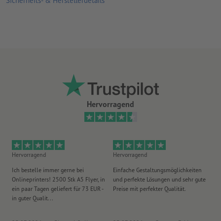
Sicherheits- & Herstellerdetails
Hervorragend
Hervorragend
Hervorragend
He
Ich bestelle immer gerne bei
Einfache Gestaltungsmöglichkeiten
Ex
Onlineprinters! 2500 Stk A5 Flyer, in
und perfekte Lösungen und sehr gute
Vi
ein paar Tagen geliefert für 73 EUR -
Preise mit perfekter Qualität.
au
in guter Qualit...
pü