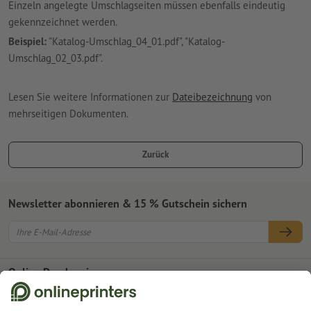
Einzeln angelegte Umschlagseiten müssen ebenfalls eindeutig
gekennzeichnet werden.
Beispiel:
"Katalog-Umschlag_04_01.pdf", "Katalog-
Umschlag_02_03.pdf".
Lesen Sie weitere Informationen zur
Dateibezeichnung
von
mehrseitigen Dokumenten.
Zurück
Newsletter abonnieren & 15 % Gutschein sichern
Online Druckerei
Über Onlineprinters
Service