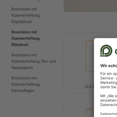
Broschüren mit
Klammerheftung,
Digitaldruck
Broschüren mit
Klammerheftung,
Blitzdruck
Broschüren mit
Klammerheftung, Öko- und
Naturpapiere
A4
Broschüren mit
Klammerheftung,
21,0 x 29,7 cm
Kleinauflagen