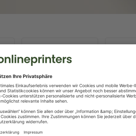
A5
14,8 x 21,0 cm
10,