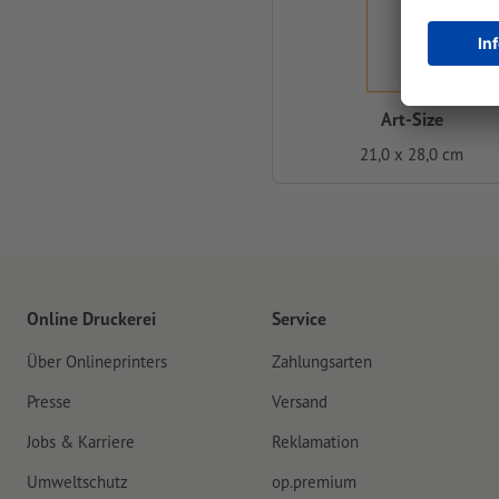
Art-Size
21,0 x 28,0 cm
Online Druckerei
Service
Über Onlineprinters
Zahlungsarten
Presse
Versand
Jobs & Karriere
Reklamation
Umweltschutz
op.premium