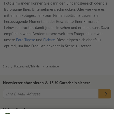
Fotoleinwänden können Sie dann den Eingangsbereich oder die
Büroräume Ihres Unternehmens schmücken. Oder wie wäre es
mit einem Fotogeschenk zum Firmenjubiläum? Lassen Sie
herausragende Momente in der Geschichte Ihrer Firma auf
Leinwand drucken, damit jeder sie sehen und erleben kann. Dazu
empfehlen wir außerdem unsere weiteren Fotoprodukte wie
unsere
Foto-Tapete
und
Plakate
. Diese eignen sich ebenfalls
optimal, um Ihre Produkte gekonnt in Szene zu setzen.
Start
Plattendruck/Schilder
Leinwände
Newsletter abonnieren & 15 % Gutschein sichern
Online Druckerei