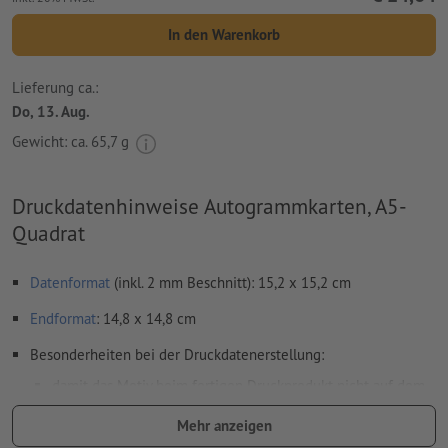
In den Warenkorb
Lieferung ca.:
Do, 13. Aug.
Gewicht: ca.
65,7 g
Druckdatenhinweise Autogrammkarten, A5-
Quadrat
Datenformat
(inkl. 2 mm Beschnitt): 15,2 x 15,2 cm
Endformat
: 14,8 x 14,8 cm
Besonderheiten bei der Druckdatenerstellung:
damit das Motiv beim fertigen Druckprodukt nicht auf dem
Kopf steht, sollte in den Druckdaten die
Leserichtung
Mehr anzeigen
berücksichtigt werden