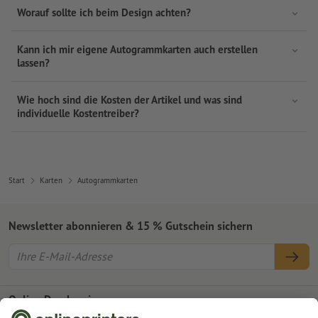
Worauf sollte ich beim Design achten?
Kann ich mir eigene Autogrammkarten auch erstellen
lassen?
Wie hoch sind die Kosten der Artikel und was sind
individuelle Kostentreiber?
Start
Karten
Autogrammkarten
Newsletter abonnieren & 15 % Gutschein sichern
Online Druckerei