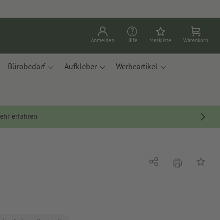
Anmelden
Hilfe
Merkliste
Warenkorb
Bürobedarf
Aufkleber
Werbeartikel
ehr erfahren
Drucken
Teilen
Auf die