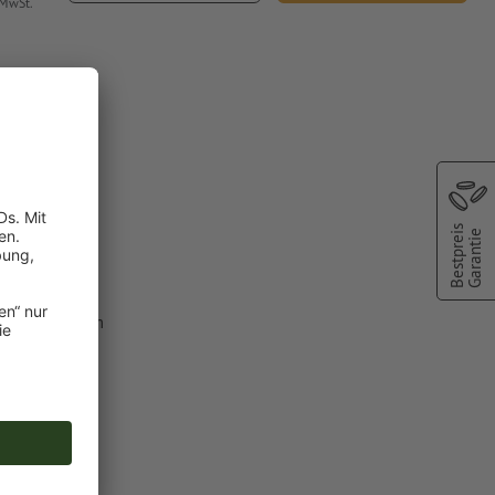
 MwSt.
tea
Bestpreis
Garantie
lfarbe aus dem
C").
 Druckfarben
n angelegte