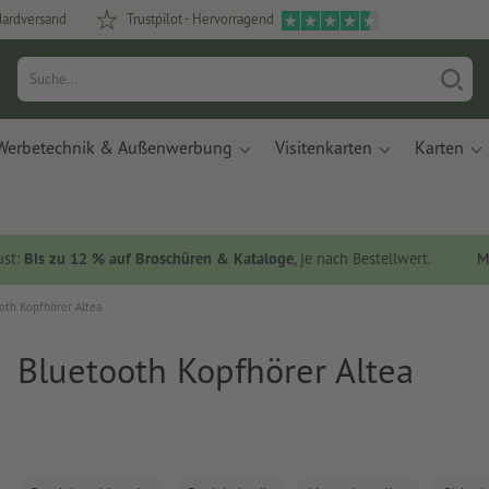
dardversand
Trustpilot - Hervorragend
Werbetechnik & Außenwerbung
Visitenkarten
Karten
ust:
Bis zu 12 % auf Broschüren & Kataloge
, je nach Bestellwert.
M
oth Kopfhörer Altea
Bluetooth Kopfhörer Altea