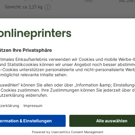
netto
inkl. 20%
Gewicht: ca.
1,25 kg
Druckdatenhinweise Bluetooth Kopfhörer Al
Datenformat
:
3,5 x 3,5 cm
Rechtschreib- und Satzfehler
werden von uns nicht geprüft
Als Motivfarben sind eine bzw. zwei
Sonderfarben
wählbar.
Benennen Sie die Farbfelder mit der entsprechenden Zie
Pantone FORMULA GUIDE Solid Coated (z.B. "Pantone 286 
Es sind keine Metallic- und Neonfarben möglich.
Gold (Pantone 871 C) und Silber (Pantone 877 C) sind als
möglich. Bitte benennen Sie dafür die in Ihren Druckdate
Volltonfarbe in „gold“ oder „silver“.