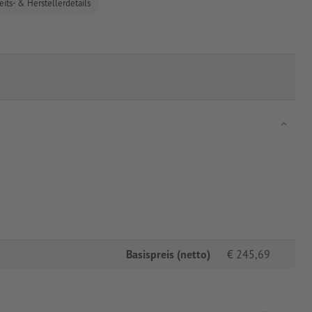
eits- & Herstellerdetails
Basispreis (netto)
€
245,69