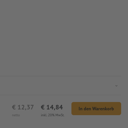
€ 12,37
€ 14,84
In den Warenkorb
netto
inkl. 20% MwSt.