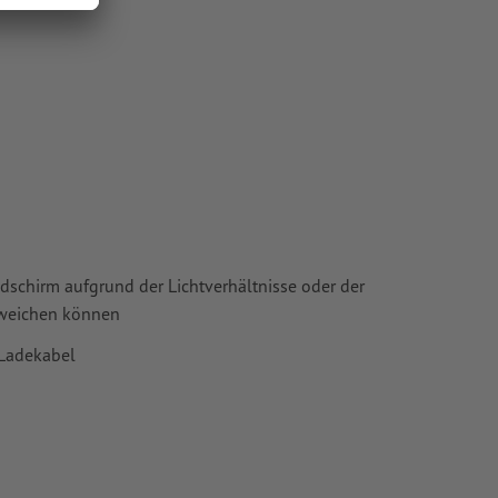
chscheinen
oder TIFF-
ie in unserem
ldschirm aufgrund der Lichtverhältnisse oder der
bweichen können
-Ladekabel