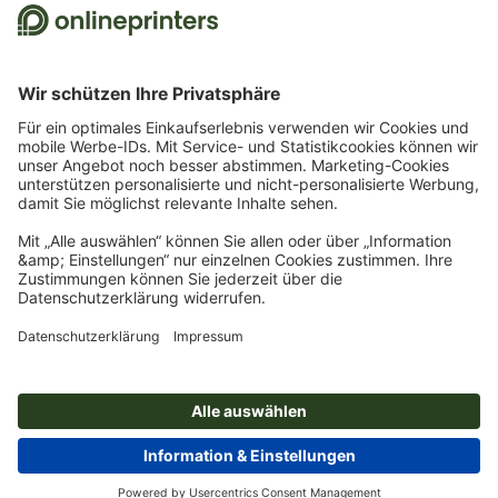
Bestellung ist nur ein Gutscheincode einlösbar. Mehrfach einlösbar. Keine
Barauszahlung. Nicht mit weiteren Aktionen kombinierbar. Die Aktion gilt bis
einschließlich 31.8.2026.
2
Sie erhalten zunächst eine E-Mail, in der Sie die Anmeldung zum Newsletter durch
einen Klick bestätigen. Erst dann senden wir Ihnen den Rabattcode und künftig
unseren Newsletter zu. Natürlich können Sie sich jederzeit wieder abmelden.
Maximale Höhe des Rabatts: 150 € des Bestellwerts (netto). Einmalig einlösbar.
Kein Mindestbestellwert. Keine Barauszahlung. Nicht mit weiteren Aktionen oder
Gutscheincodes kombinierbar.
Der Gutschein ist nach Erhalt sechs Wochen gültig.
3
Einfach den Gutscheincode STICKYNOTES26-20 im dafür vorgesehenen Feld im
Warenkorb eintragen und auf ausgewählte Produkte sparen. Kein
Mindestbestellwert. Mehrfach einlösbar. Keine Barauszahlung. Nicht mit weiteren
Aktionen kombinierbar. Die Aktion gilt bis einschließlich 31.08.2026.
4
Einfach den Gutscheincode CALENDARS10-26 im dafür vorgesehenen Feld im
Warenkorb eintragen und auf ausgewählte Produkte sparen. Kein
Mindestbestellwert. Mehrfach einlösbar. Keine Barauszahlung. Nicht mit weiteren
Aktionen kombinierbar. Die Aktion gilt bis einschließlich 31.08.2026.