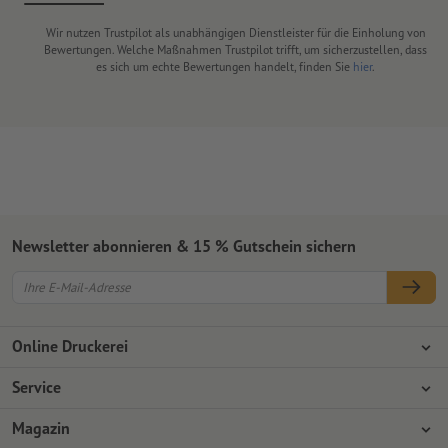
Wir nutzen Trustpilot als unabhängigen Dienstleister für die Einholung von
Bewertungen. Welche Maßnahmen Trustpilot trifft, um sicherzustellen, dass
es sich um echte Bewertungen handelt, finden Sie
hier
.
Newsletter abonnieren & 15 % Gutschein sichern
Online Druckerei
Über Onlineprinters
Service
Presse
Zahlungsarten
Magazin