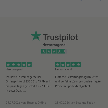
Hervorragend
Hervorragend
Hervorragend
He
Ich bestelle immer gerne bei
Einfache Gestaltungsmöglichkeiten
Ex
Onlineprinters! 2500 Stk A5 Flyer, in
und perfekte Lösungen und sehr gute
Vi
ein paar Tagen geliefert für 73 EUR -
Preise mit perfekter Qualität.
au
in guter Qualit...
pü
25.07.2026
von Bluemel Online
23.07.2026
von Susanne Fabian
15