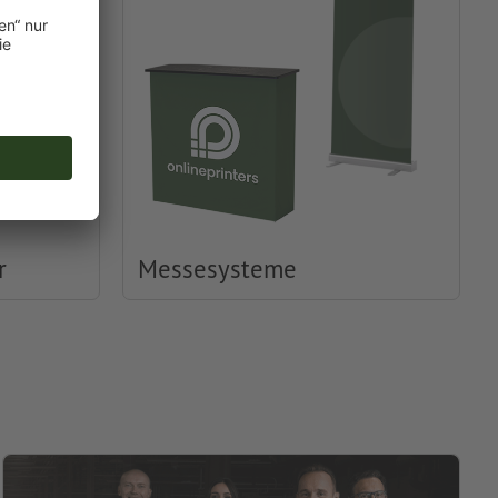
r
Messesysteme