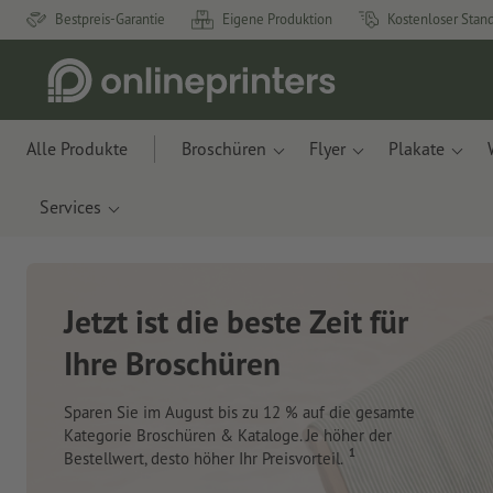
Bestpreis-Garantie
Eigene Produktion
Kostenloser Stan
Alle Produkte
Broschüren
Flyer
Plakate
Services
Neue Notizbücher &
Planer für Ihren
Schreibtisch
Mit innovativen Materialien aus Apfelresten und
Ozeanplastik.