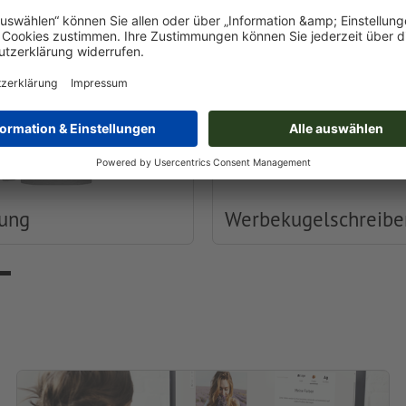
dung
Werbekugelschreibe