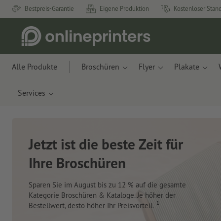
Bestpreis-Garantie
Eigene Produktion
Kostenloser Stan
Alle Produkte
Broschüren
Flyer
Plakate
Services
Neue Notizbücher &
Planer für Ihren
Schreibtisch
Mit innovativen Materialien aus Apfelresten und
Ozeanplastik.