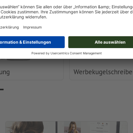
dung
Werbekugelschreibe