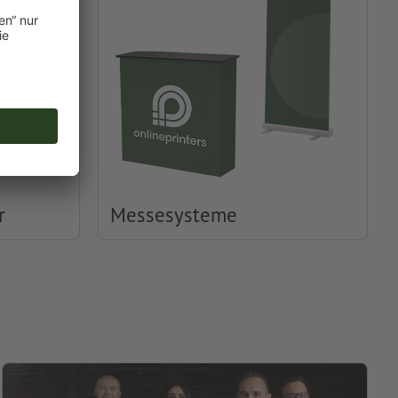
r
Messesysteme