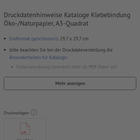
Druckdatenhinweise Kataloge Klebebindung
Öko-/Naturpapier, A3-Quadrat
Endformat (geschlossen)
: 29,7 x 29,7 cm
bitte beachten Sie bei der Druckdatenerstellung die
Besonderheiten für Kataloge
:
Seitenanordnung Innenteil: bitte als PDF-Datei mit
fortlaufenden Einzelseiten exportieren
Mehr anzeigen
Seitenanordnung Umschlag: bitte als Doppelseiten fertig
montiert (inklusive Rückenbreite) anlegen und exportieren
Auflösung:
300 dpi
Druckvorlagen
umlaufend 2 mm
Beschnitt
anlegen, wichtige Informationen
mit mind. 5 mm Abstand zum Endformat
Schriften
müssen vollständig eingebettet oder in Kurven