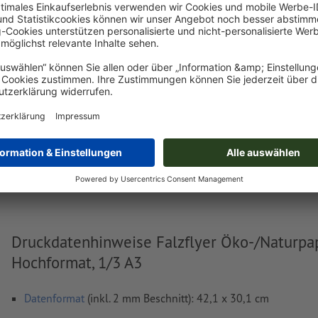
Jetzt hochladen
Lieferung ca.:
€ 94,17
€ 11
Do, 13. Aug. - Fr, 14. Aug.
netto
inkl. 20%
Gewicht: ca.
2,5 kg
Druckdatenhinweise Falzflyer Öko-/Naturpap
Hochformat, 1/3 A3
Datenformat
(inkl. 2 mm Beschnitt): 42,1 x 30,1 cm