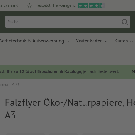
dardversand
Trustpilot - Hervorragend
Werbetechnik & Außenwerbung
Visitenkarten
Karten
ust:
Bis zu 12 % auf Broschüren & Kataloge
, je nach Bestellwert.
M
format, 1/3 A3
Falzflyer Öko-/Naturpapiere, H
A3