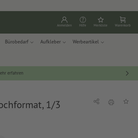
Anmelden
Hilfe
Merkliste
Warenkorb
Bürobedarf
Aufkleber
Werbeartikel
ehr erfahren
ochformat, 1/3
Drucken
Teilen
Auf die