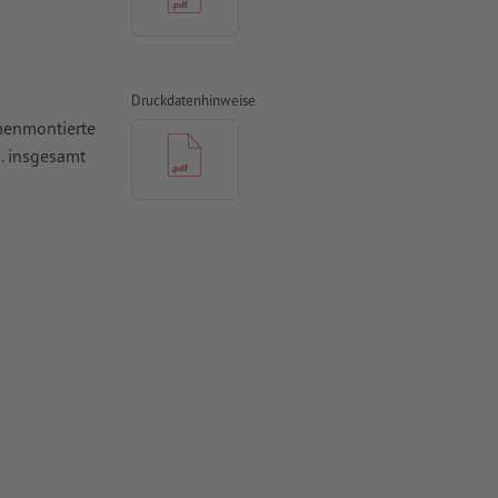
Druckdatenhinweise
mmenmontierte
. insgesamt
n
 Kopf steht,
 werden
es zu
urch den
Falzlinien