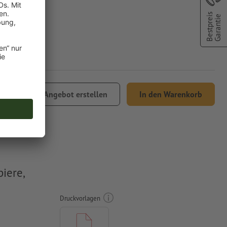
Bestpreis
Garantie
3,00
Angebot erstellen
In den Warenkorb
 MwSt.
iere,
Druckvorlagen