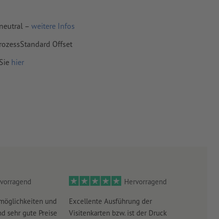
mit mind. 4
neutral –
weitere Infos
rozessStandard Offset
vertiert
 Sie
hier
 Papiere,
piere
vorragend
Hervorragend
möglichkeiten und
Excellente Ausführung der
Perf
d sehr gute Preise
Visitenkarten bzw. ist der Druck
Ausw