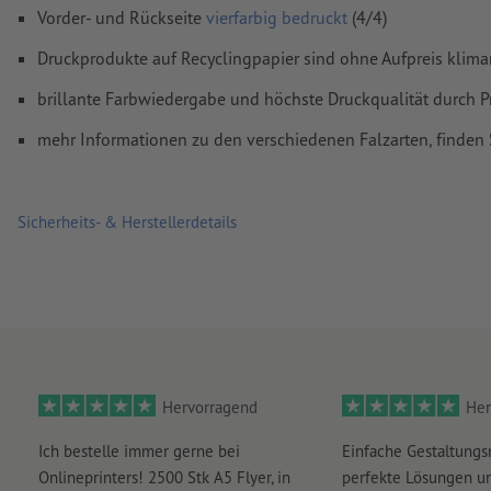
Auflösung:
300 dpi
Vorder- und Rückseite
vierfarbig bedruckt
(4/4)
umlaufend 2 mm
Beschnitt
anlegen, wichtige Informationen 
Druckprodukte auf Recyclingpapier sind ohne Aufpreis klima
mm Abstand zum Endformat
brillante Farbwiedergabe und höchste Druckqualität durch P
Schriften
müssen vollständig eingebettet oder in Kurven kon
werden
mehr Informationen zu den verschiedenen Falzarten, finden
Farbmodus:
CMYK, FOGRA51 (PSO Coated v3) für gestrichene
FOGRA52 (PSO Uncoated v3 FOGRA52) für ungestrichene Pa
Sicherheits- & Herstellerdetails
Rechtschreib- und Satzfehler
werden von uns nicht geprüft
Überdruckeneinstellungen
werden von uns nicht geprüft
Kommentare
werden gelöscht und nicht gedruckt
Inhalte von
Formularfeldern
werden mitgedruckt
Hervorragend
Her
Wie lege ich Druckdaten richtig an?
Ich bestelle immer gerne bei
Einfache Gestaltungs
Onlineprinters! 2500 Stk A5 Flyer, in
perfekte Lösungen un