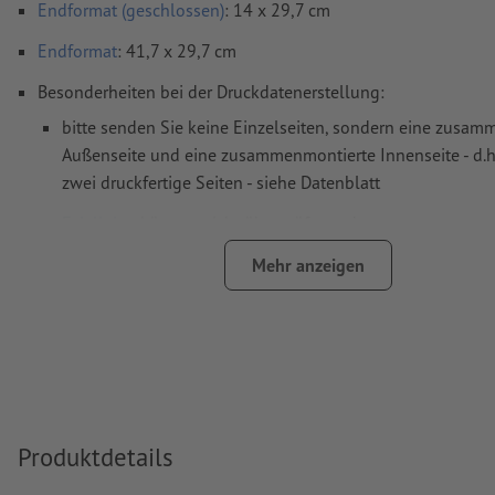
Endformat (geschlossen)
: 14 x 29,7 cm
Endformat
: 41,7 x 29,7 cm
Besonderheiten bei der Druckdatenerstellung:
bitte senden Sie keine Einzelseiten, sondern eine zusa
Außenseite und eine zusammenmontierte Innenseite - d.h
zwei druckfertige Seiten - siehe Datenblatt
Falzlinien
können nicht überprüft werden
auf die
Laufrichtung
können wir leider nicht immer achte
Mehr anzeigen
damit das Motiv beim fertigen Druckprodukt nicht auf dem
sollte in den Druckdaten die
Leserichtung
berücksichtigt
Hinweis: Bei starken Farbwechsel an den Falzlinien kann 
ungewollten Farbrändern kommen, da sich das Layout d
Beschnitt etwas verschieben kann. Wir empfehlen an den 
Produktdetails
übergreifende Farben oder Farbverläufe.