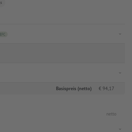
ls
EFC
Basispreis (netto)
€
94,17
netto