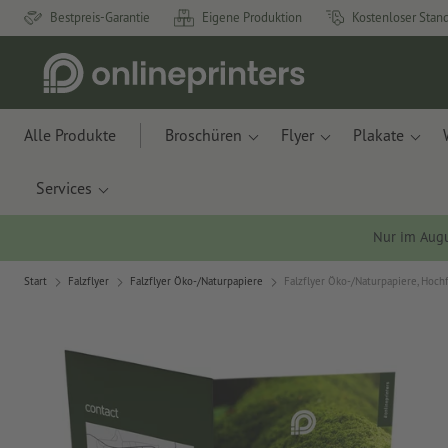
Bestpreis-Garantie
Eigene Produktion
Kostenloser Stan
Alle Produkte
Broschüren
Flyer
Plakate
Services
Nur im Aug
Start
Falzflyer
Falzflyer Öko-/Naturpapiere
Falzflyer Öko-/Naturpapiere, Hoch