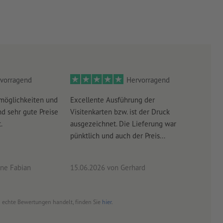
vorragend
Hervorragend
möglichkeiten und
Excellente Ausführung der
Perf
d sehr gute Preise
Visitenkarten bzw. ist der Druck
Ausw
.
ausgezeichnet. Die Lieferung war
Lief
pünktlich und auch der Preis...
ne Fabian
15.06.2026
von Gerhard
09.0
um echte Bewertungen handelt, finden Sie
hier
.