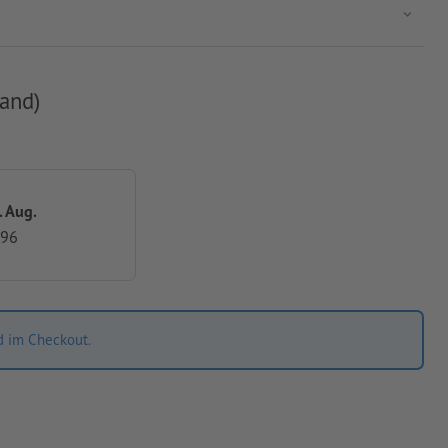
and)
. Aug.
,96
d im Checkout.