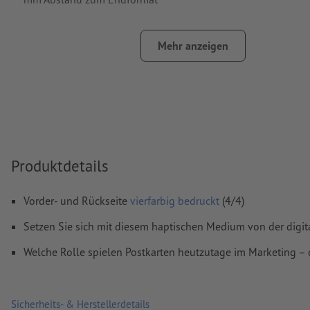
Schriften
müssen vollständig eingebettet oder in Kurven kon
werden
Mehr anzeigen
Farbmodus:
CMYK, FOGRA51 (PSO Coated v3) für gestrichene
FOGRA52 (PSO Uncoated v3 FOGRA52) für ungestrichene Pa
Rechtschreib- und Satzfehler
werden von uns nicht geprüft
Überdruckeneinstellungen
werden von uns nicht geprüft
Kommentare
werden gelöscht und nicht gedruckt
Produktdetails
Inhalte von
Formularfeldern
werden mitgedruckt
Vorder- und Rückseite
vierfarbig bedruckt
(4/4)
Setzen Sie sich mit diesem haptischen Medium von der digita
Wie lege ich Druckdaten richtig an?
Welche Rolle spielen Postkarten heutzutage im Marketing 
Sicherheits- & Herstellerdetails