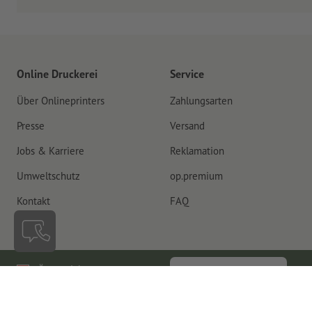
Online Druckerei
Service
Über Onlineprinters
Zahlungsarten
Presse
Versand
Jobs & Karriere
Reklamation
Umweltschutz
op.premium
Kontakt
FAQ
Österreich
Vertrag widerrufen