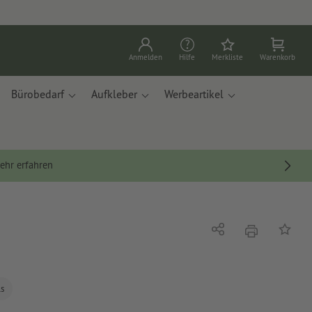
Anmelden
Hilfe
Merkliste
Warenkorb
Bürobedarf
Aufkleber
Werbeartikel
ehr erfahren
Drucken
Teilen
Auf die
ls