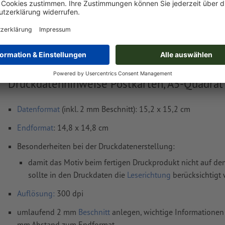
Lieferung ca.:
€ 34,07
€ 40
Mo, 17. Aug.
netto
inkl. 20
Gewicht: ca.
59,1 g
Druckdatenhinweise Postkarten, A5-Quadrat
Datenformat
(inkl. 2 mm Beschnitt): 15,2 x 15,2 cm
Endformat
: 14,8 x 14,8 cm
Besonderheiten bei der Druckdatenerstellung:
damit das Motiv beim fertigen Druckprodukt nicht auf dem
sollte in den Druckdaten die
Leserichtung
berücksichtigt
Auflösung:
300 dpi
umlaufend 2 mm
Beschnitt
anlegen, wichtige Informationen 
mm Abstand zum Endformat