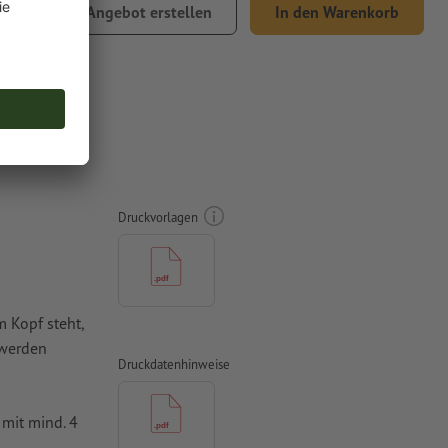
,88
Angebot erstellen
In den Warenkorb
% MwSt.
Druckvorlagen
 Kopf steht,
 werden
Druckdatenhinweise
mit mind. 4