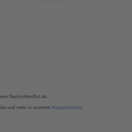
vertiert
 Papiere,
piere
len Nachrichtenflut ab.
– das und mehr in unserem
Magazinbeitrag