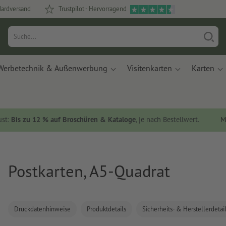
dardversand
Trustpilot - Hervorragend
Werbetechnik & Außenwerbung
Visitenkarten
Karten
ust:
Bis zu 12 % auf Broschüren & Kataloge
, je nach Bestellwert.
M
Postkarten, A5-Quadrat
Druckdatenhinweise
Produktdetails
Sicherheits- & Herstellerdetai