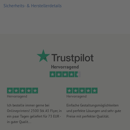
Sicherheits- & Herstellerdetails
Hervorragend
Hervorragend
Hervorragend
He
Ich bestelle immer gerne bei
Einfache Gestaltungsmöglichkeiten
Ex
Onlineprinters! 2500 Stk A5 Flyer, in
und perfekte Lösungen und sehr gute
Vi
ein paar Tagen geliefert für 73 EUR -
Preise mit perfekter Qualität.
au
in guter Qualit...
pü