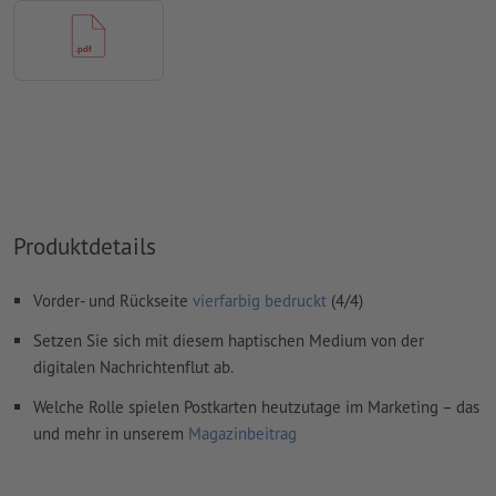
Rechtschreib- und Satzfehler
werden von uns nicht geprüft
Überdruckeneinstellungen
werden von uns nicht geprüft
Kommentare
werden gelöscht und nicht gedruckt
Inhalte von
Formularfeldern
werden mitgedruckt
Wie lege ich Druckdaten richtig an?
Produktdetails
Vorder- und Rückseite
vierfarbig bedruckt
(4/4)
Setzen Sie sich mit diesem haptischen Medium von der
digitalen Nachrichtenflut ab.
Welche Rolle spielen Postkarten heutzutage im Marketing – das
und mehr in unserem
Magazinbeitrag