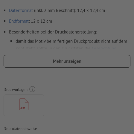
Datenformat
(inkl. 2 mm Beschnitt): 12,4 x 12,4 cm
Endformat
: 12 x 12 cm
Besonderheiten bei der Druckdatenerstellung:
damit das Motiv beim fertigen Druckprodukt nicht auf dem
Kopf steht, sollte in den Druckdaten die
Leserichtung
berücksichtigt werden
Mehr anzeigen
Auflösung:
300 dpi
umlaufend 2 mm
Beschnitt
anlegen, wichtige Informationen
mit mind. 4 mm Abstand zum Endformat
Druckvorlagen
Schriften
müssen vollständig eingebettet oder in Kurven
konvertiert werden
Farbmodus:
CMYK, FOGRA51 (PSO Coated v3) für gestrichene
Papiere, FOGRA52 (PSO Uncoated v3 FOGRA52) für
ungestrichene Papiere
Druckdatenhinweise