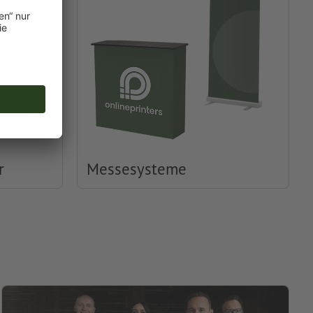
r
Messesysteme