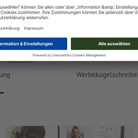
dung
Werbekugelschreibe