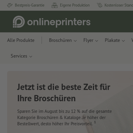
Bestpreis-Garantie
Eigene Produktion
Kostenloser Stan
Alle Produkte
Broschüren
Flyer
Plakate
Services
Neue Notizbücher &
Planer für Ihren
Schreibtisch
Mit innovativen Materialien aus Apfelresten und
Ozeanplastik.