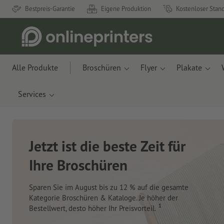
Bestpreis-Garantie
Eigene Produktion
Kostenloser Stan
Alle Produkte
Broschüren
Flyer
Plakate
Services
Neue Notizbücher &
Planer für Ihren
Schreibtisch
Mit innovativen Materialien aus Apfelresten und
Ozeanplastik.