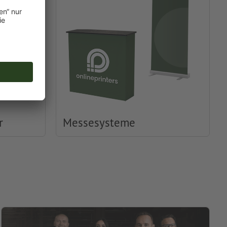
r
Messesysteme