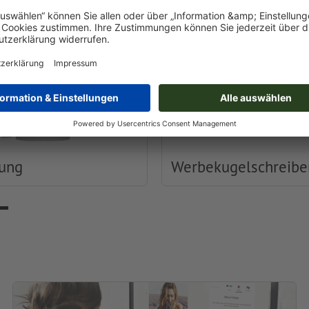
dung
Werbekugelschreibe